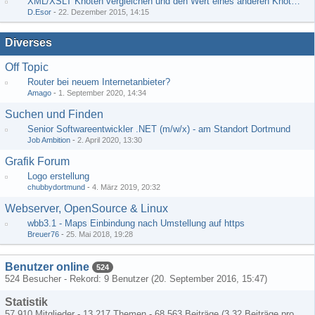
XML/XSLT Knoten vergleichen und den Wert eines anderen Knoten ausgeben
D.Esor
-
22. Dezember 2015, 14:15
Diverses
Off Topic
Router bei neuem Internetanbieter?
Amago
-
1. September 2020, 14:34
Suchen und Finden
Senior Softwareentwickler .NET (m/w/x) - am Standort Dortmund
Job Ambition
-
2. April 2020, 13:30
Grafik Forum
Logo erstellung
chubbydortmund
-
4. März 2019, 20:32
Webserver, OpenSource & Linux
wbb3.1 - Maps Einbindung nach Umstellung auf https
Breuer76
-
25. Mai 2018, 19:28
Benutzer online
524
524 Besucher - Rekord: 9 Benutzer (
20. September 2016, 15:47
)
Statistik
57.910 Mitglieder - 13.217 Themen - 68.563 Beiträge (3,32 Beiträge pro