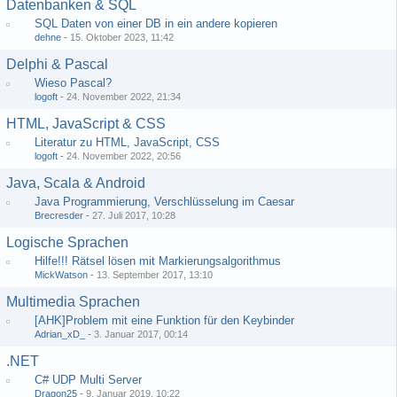
Datenbanken & SQL
SQL Daten von einer DB in ein andere kopieren
dehne
-
15. Oktober 2023, 11:42
Delphi & Pascal
Wieso Pascal?
logoft
-
24. November 2022, 21:34
HTML, JavaScript & CSS
Literatur zu HTML, JavaScript, CSS
logoft
-
24. November 2022, 20:56
Java, Scala & Android
Java Programmierung, Verschlüsselung im Caesar
Brecresder
-
27. Juli 2017, 10:28
Logische Sprachen
Hilfe!!! Rätsel lösen mit Markierungsalgorithmus
MickWatson
-
13. September 2017, 13:10
Multimedia Sprachen
[AHK]Problem mit eine Funktion für den Keybinder
Adrian_xD_
-
3. Januar 2017, 00:14
.NET
C# UDP Multi Server
Dragon25
-
9. Januar 2019, 10:22