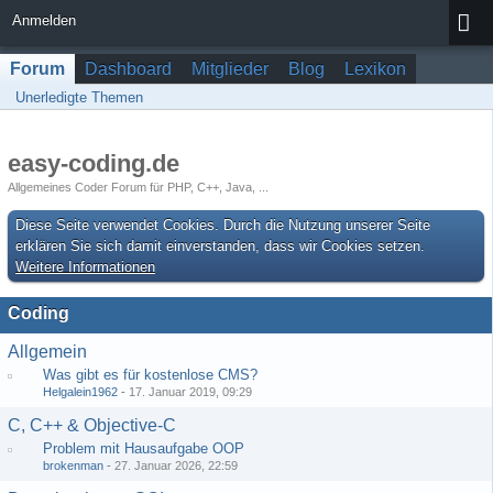
Anmelden
Forum
Dashboard
Mitglieder
Blog
Lexikon
Unerledigte Themen
easy-coding.de
Allgemeines Coder Forum für PHP, C++, Java, ...
Diese Seite verwendet Cookies. Durch die Nutzung unserer Seite
erklären Sie sich damit einverstanden, dass wir Cookies setzen.
Weitere Informationen
Coding
Allgemein
Was gibt es für kostenlose CMS?
Helgalein1962
-
17. Januar 2019, 09:29
C, C++ & Objective-C
Problem mit Hausaufgabe OOP
brokenman
-
27. Januar 2026, 22:59