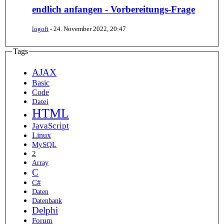
endlich anfangen - Vorbereitungs-Frage
logoft
-
24. November 2022, 20:47
Tags
AJAX
Basic
Code
Datei
HTML
JavaScript
Linux
MySQL
2
Array
C
C#
Daten
Datenbank
Delphi
Forum