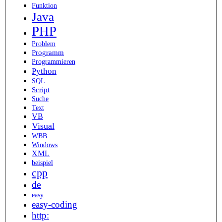
Funktion
Java
PHP
Problem
Programm
Programmieren
Python
SQL
Script
Suche
Text
VB
Visual
WBB
Windows
XML
beispiel
cpp
de
easy
easy-coding
http: