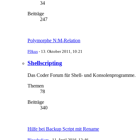
34
Beiträge
247
Polymorphe N:M-Relation
F0kus
-
13. Oktober 2011, 10:21
Shellscripting
Das Coder Forum für Shell- und Konsolenprogramme.
Themen
78
Beiträge
340
Hilfe bei Backup Script mit Rename
Bloodydiary
-
11. April 2016, 12:46