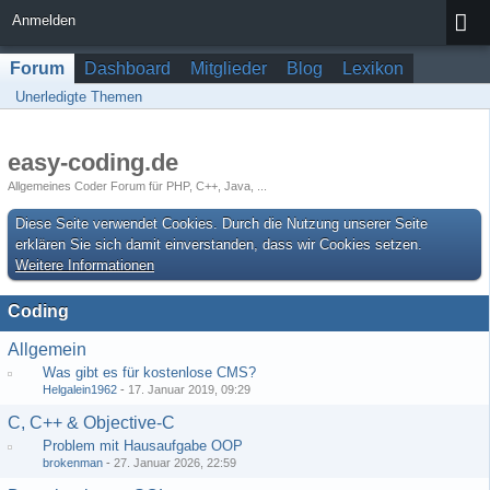
Anmelden
Forum
Dashboard
Mitglieder
Blog
Lexikon
Unerledigte Themen
easy-coding.de
Allgemeines Coder Forum für PHP, C++, Java, ...
Diese Seite verwendet Cookies. Durch die Nutzung unserer Seite
erklären Sie sich damit einverstanden, dass wir Cookies setzen.
Weitere Informationen
Coding
Allgemein
Was gibt es für kostenlose CMS?
Helgalein1962
-
17. Januar 2019, 09:29
C, C++ & Objective-C
Problem mit Hausaufgabe OOP
brokenman
-
27. Januar 2026, 22:59