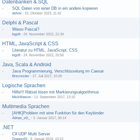
Datenbanken & SQL
SQL Daten von einer DB in ein andere kopieren
dehne
-
15. Oktober 2023, 11:42
Delphi & Pascal
Wieso Pascal?
logoft
-
24. November 2022, 21:34
HTML, JavaScript & CSS
Literatur zu HTML, JavaScript, CSS
logoft
-
24. November 2022, 20:56
Java, Scala & Android
Java Programmierung, Verschlüsselung im Caesar
Brecresder
-
27. Juli 2017, 10:28
Logische Sprachen
Hilfe!!! Rätsel lösen mit Markierungsalgorithmus
MickWatson
-
13. September 2017, 13:10
Multimedia Sprachen
[AHK]Problem mit eine Funktion für den Keybinder
Adrian_xD_
-
3. Januar 2017, 00:14
.NET
C# UDP Multi Server
Dragon25
-
9. Januar 2019, 10:22