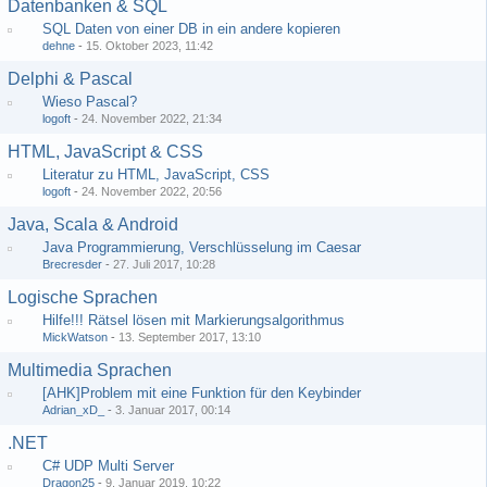
Datenbanken & SQL
SQL Daten von einer DB in ein andere kopieren
dehne
-
15. Oktober 2023, 11:42
Delphi & Pascal
Wieso Pascal?
logoft
-
24. November 2022, 21:34
HTML, JavaScript & CSS
Literatur zu HTML, JavaScript, CSS
logoft
-
24. November 2022, 20:56
Java, Scala & Android
Java Programmierung, Verschlüsselung im Caesar
Brecresder
-
27. Juli 2017, 10:28
Logische Sprachen
Hilfe!!! Rätsel lösen mit Markierungsalgorithmus
MickWatson
-
13. September 2017, 13:10
Multimedia Sprachen
[AHK]Problem mit eine Funktion für den Keybinder
Adrian_xD_
-
3. Januar 2017, 00:14
.NET
C# UDP Multi Server
Dragon25
-
9. Januar 2019, 10:22