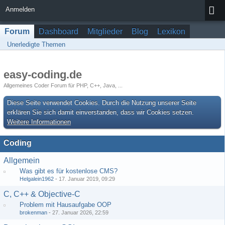
Anmelden
Forum
Dashboard
Mitglieder
Blog
Lexikon
Unerledigte Themen
easy-coding.de
Allgemeines Coder Forum für PHP, C++, Java, ...
Diese Seite verwendet Cookies. Durch die Nutzung unserer Seite
erklären Sie sich damit einverstanden, dass wir Cookies setzen.
Weitere Informationen
Coding
Allgemein
Was gibt es für kostenlose CMS?
Helgalein1962
-
17. Januar 2019, 09:29
C, C++ & Objective-C
Problem mit Hausaufgabe OOP
brokenman
-
27. Januar 2026, 22:59