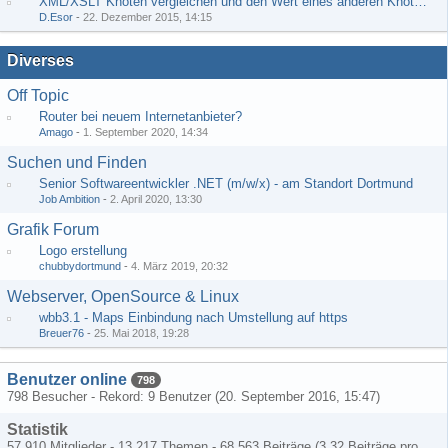
XML/XSLT Knoten vergleichen und den Wert eines anderen Knoten ausgeben
D.Esor
-
22. Dezember 2015, 14:15
Diverses
Off Topic
Router bei neuem Internetanbieter?
Amago
-
1. September 2020, 14:34
Suchen und Finden
Senior Softwareentwickler .NET (m/w/x) - am Standort Dortmund
Job Ambition
-
2. April 2020, 13:30
Grafik Forum
Logo erstellung
chubbydortmund
-
4. März 2019, 20:32
Webserver, OpenSource & Linux
wbb3.1 - Maps Einbindung nach Umstellung auf https
Breuer76
-
25. Mai 2018, 19:28
Benutzer online
798
798 Besucher - Rekord: 9 Benutzer (
20. September 2016, 15:47
)
Statistik
57.910 Mitglieder - 13.217 Themen - 68.563 Beiträge (3,32 Beiträge pro