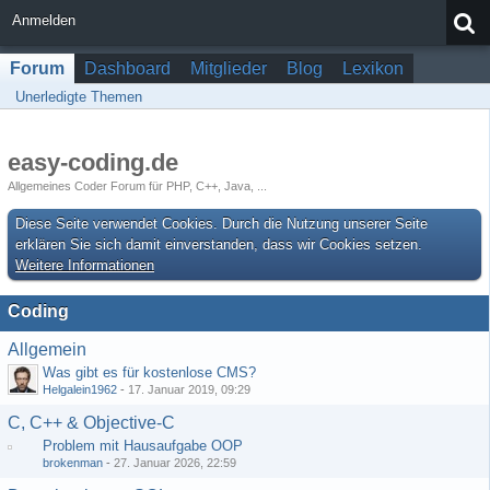
Anmelden
Forum
Dashboard
Mitglieder
Blog
Lexikon
Unerledigte Themen
easy-coding.de
Allgemeines Coder Forum für PHP, C++, Java, ...
Diese Seite verwendet Cookies. Durch die Nutzung unserer Seite
erklären Sie sich damit einverstanden, dass wir Cookies setzen.
Weitere Informationen
Coding
Allgemein
Was gibt es für kostenlose CMS?
Helgalein1962
-
17. Januar 2019, 09:29
C, C++ & Objective-C
Problem mit Hausaufgabe OOP
brokenman
-
27. Januar 2026, 22:59