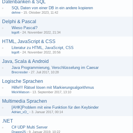
Datenbanken & SQL
SQL Daten von einer DB in ein andere kopieren
dehne
-
15. Oktober 2023, 11:42
Delphi & Pascal
Wieso Pascal?
logoft
-
24. November 2022, 21:34
HTML, JavaScript & CSS
Literatur zu HTML, JavaScript, CSS
logoft
-
24. November 2022, 20:56
Java, Scala & Android
Java Programmierung, Verschlüsselung im Caesar
Brecresder
-
27. Juli 2017, 10:28
Logische Sprachen
Hilfe!!! Rätsel lösen mit Markierungsalgorithmus
MickWatson
-
13. September 2017, 13:10
Multimedia Sprachen
[AHK]Problem mit eine Funktion für den Keybinder
Adrian_xD_
-
3. Januar 2017, 00:14
.NET
C# UDP Multi Server
Dragon25
-
9. Januar 2019, 10:22