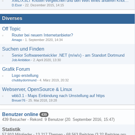
XML/XSLT Knoten vergleichen und den Wert eines anderen Knoten ausgeben
D.Esor
-
22. Dezember 2015, 14:15
Diverses
Off Topic
Router bei neuem Internetanbieter?
Amago
-
1. September 2020, 14:34
Suchen und Finden
Senior Softwareentwickler .NET (m/w/x) - am Standort Dortmund
Job Ambition
-
2. April 2020, 13:30
Grafik Forum
Logo erstellung
chubbydortmund
-
4. März 2019, 20:32
Webserver, OpenSource & Linux
wbb3.1 - Maps Einbindung nach Umstellung auf https
Breuer76
-
25. Mai 2018, 19:28
Benutzer online
439
439 Besucher - Rekord: 9 Benutzer (
20. September 2016, 15:47
)
Statistik
57.910 Mitglieder - 13.217 Themen - 68.563 Beiträge (3,32 Beiträge pro