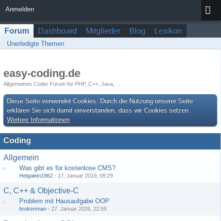
Anmelden
Forum
Dashboard
Mitglieder
Blog
Lexikon
Unerledigte Themen
easy-coding.de
Allgemeines Coder Forum für PHP, C++, Java, ...
Diese Seite verwendet Cookies. Durch die Nutzung unserer Seite
erklären Sie sich damit einverstanden, dass wir Cookies setzen.
Weitere Informationen
Coding
Allgemein
Was gibt es für kostenlose CMS?
Helgalein1962
-
17. Januar 2019, 09:29
C, C++ & Objective-C
Problem mit Hausaufgabe OOP
brokenman
-
27. Januar 2026, 22:59