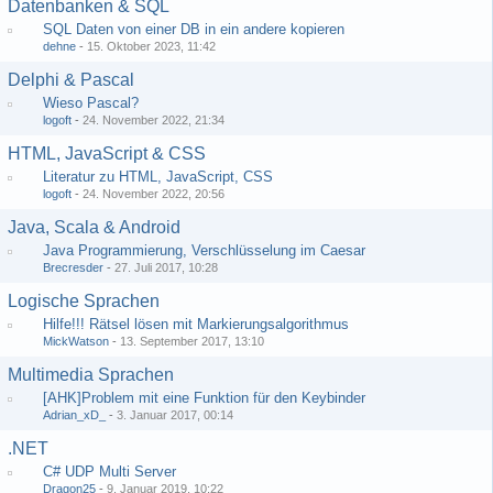
Datenbanken & SQL
SQL Daten von einer DB in ein andere kopieren
dehne
-
15. Oktober 2023, 11:42
Delphi & Pascal
Wieso Pascal?
logoft
-
24. November 2022, 21:34
HTML, JavaScript & CSS
Literatur zu HTML, JavaScript, CSS
logoft
-
24. November 2022, 20:56
Java, Scala & Android
Java Programmierung, Verschlüsselung im Caesar
Brecresder
-
27. Juli 2017, 10:28
Logische Sprachen
Hilfe!!! Rätsel lösen mit Markierungsalgorithmus
MickWatson
-
13. September 2017, 13:10
Multimedia Sprachen
[AHK]Problem mit eine Funktion für den Keybinder
Adrian_xD_
-
3. Januar 2017, 00:14
.NET
C# UDP Multi Server
Dragon25
-
9. Januar 2019, 10:22