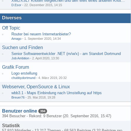
XML/XSLT Knoten vergleichen und den Wert eines anderen Knoten ausgeben
D.Esor
-
22. Dezember 2015, 14:15
Diverses
Off Topic
Router bei neuem Internetanbieter?
Amago
-
1. September 2020, 14:34
Suchen und Finden
Senior Softwareentwickler .NET (m/w/x) - am Standort Dortmund
Job Ambition
-
2. April 2020, 13:30
Grafik Forum
Logo erstellung
chubbydortmund
-
4. März 2019, 20:32
Webserver, OpenSource & Linux
wbb3.1 - Maps Einbindung nach Umstellung auf https
Breuer76
-
25. Mai 2018, 19:28
Benutzer online
394
394 Besucher - Rekord: 9 Benutzer (
20. September 2016, 15:47
)
Statistik
57.910 Mitglieder - 13.217 Themen - 68.563 Beiträge (3,32 Beiträge pro