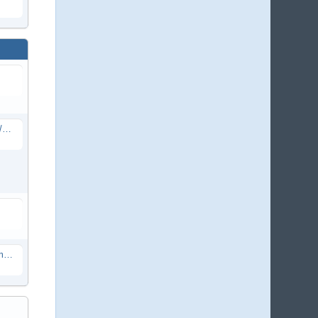
Senior Softwareentwickler .NET (m/w/x) - am Standort Dortmund
wbb3.1 - Maps Einbindung nach Umstellung auf https