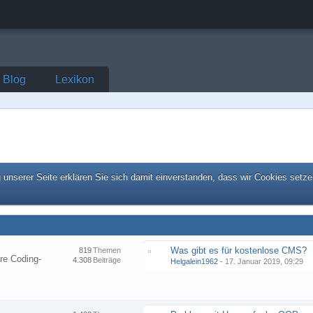
Blog
Lexikon
unserer Seite erklären Sie sich damit einverstanden, dass wir Cookies setze
Was gibt es für kostenlose CMS?
819
Themen
re Coding-
4.308
Beiträge
Helgalein1962
-
17. Januar 2019, 09:29