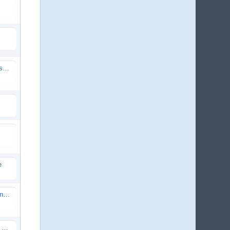
Komplettes FTP Verzeichnis durchsuchen/Wörter ersetzen
e
Visual Basic 2010 Direkte TS verbindung herstellen
XML/XSLT Knoten vergleichen und den Wert eines anderen Knoten ausgeben