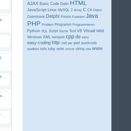
HTML
AJAX
Basic
Code
Datei
C
JavaScript
Linux
MySQL
2
C#
Array
Daten
Java
Delphi
Forum
Datenbank
Funktion
SQL Daten von einer DB in ein andere kopieren
PHP
Programm
Problem
Programmieren
Visual
Python
Script
VB
WBB
SQL
Suche
Text
cpp
de
XML
Windows
beispiel
easy
easy-coding
http:
net
perl
per
quellcode
www
ruby
rails
string
quelltext
seite
server
vba
S
Java Programmierung, Verschlüsselung im Caesar
Hilfe!!! Rätsel lösen mit Markierungsalgorithmus
[AHK]Problem mit eine Funktion für den Keybinder