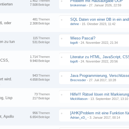
Problem mit Hausaufgabe OOP
1.402
Themen
ntierten
7.508
Beiträge
brokenman
-
27. Januar 2026, 22:59
481
Themen
L oder
2.308
Beiträge
dehne
-
15. Oktober 2023, 11:42
Wieso Pascal?
115
Themen
en zu tun
531
Beiträge
logoft
-
24. November 2022, 21:34
Literatur zu HTML, JavaScript, CS
1.714
Themen
, CSS,
9.940
Beiträge
logoft
-
24. November 2022, 20:56
943
Themen
rt wird.
4.658
Beiträge
Brecresder
-
27. Juli 2017, 10:28
.
73
Themen
og, Lisp
217
Beiträge
MickWatson
-
13. September 2017, 13:10
956
Themen
t, Apollo
6.654
Beiträge
Adrian_xD_
-
3. Januar 2017, 00:14