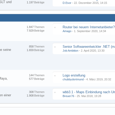
SLT und
1.197
Beiträge
D.Esor
-
22. Dezember 2015, 14:15
Router bei neuem Internetanbieter?
1.847
Themen
7.929
Beiträge
Amago
-
1. September 2020, 14:34
858
Themen
ge seine
1.659
Beiträge
Job Ambition
-
2. April 2020, 13:30
Logo erstellung
144
Themen
Maya,
577
Beiträge
chubbydortmund
-
4. März 2019, 20:32
308
Themen
n einer
1.908
Beiträge
Breuer76
-
25. Mai 2018, 19:28