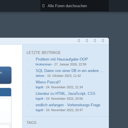
LETZTE BEITRÄGE
Problem mit Hausaufgabe OOP
brokenman
-
27. Januar 2026, 22:59
SQL Daten von einer DB in ein andere kopieren
n.
dehne
-
15. Oktober 2023, 11:42
Wieso Pascal?
logoft
-
24. November 2022, 21:34
Literatur zu HTML, JavaScript, CSS
logoft
-
24. November 2022, 20:56
endlich anfangen - Vorbereitungs-Frage
logoft
-
24. November 2022, 20:47
TAGS