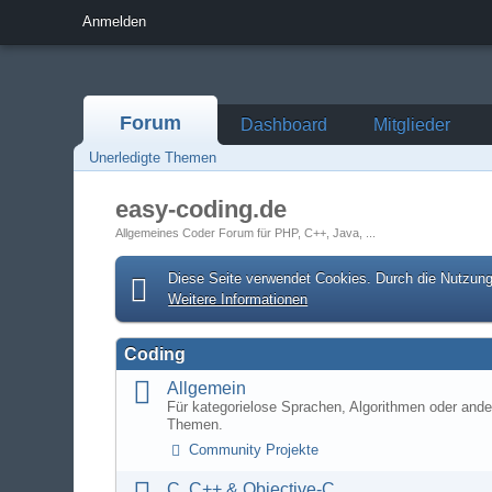
Anmelden
Forum
Dashboard
Mitglieder
Unerledigte Themen
easy-coding.de
Allgemeines Coder Forum für PHP, C++, Java, ...
Diese Seite verwendet Cookies. Durch die Nutzung 
Weitere Informationen
Coding
Allgemein
Für kategorielose Sprachen, Algorithmen oder ande
Themen.
Community Projekte
C, C++ & Objective-C