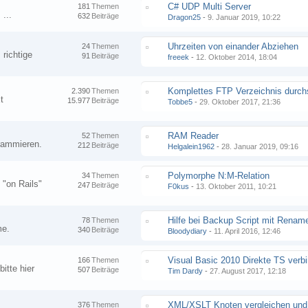
C# UDP Multi Server
181
Themen
...
632
Beiträge
Dragon25
-
9. Januar 2019, 10:22
Uhrzeiten von einander Abziehen
24
Themen
 richtige
91
Beiträge
freeek
-
12. Oktober 2014, 18:04
2.390
Themen
t
15.977
Beiträge
Tobbe5
-
29. Oktober 2017, 21:36
RAM Reader
52
Themen
grammieren.
212
Beiträge
Helgalein1962
-
28. Januar 2019, 09:16
Polymorphe N:M-Relation
34
Themen
"on Rails"
247
Beiträge
F0kus
-
13. Oktober 2011, 10:21
Hilfe bei Backup Script mit Renam
78
Themen
me.
340
Beiträge
Bloodydiary
-
11. April 2016, 12:46
166
Themen
itte hier
507
Beiträge
Tim Dardy
-
27. August 2017, 12:18
376
Themen