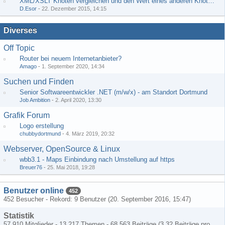
XML/XSLT Knoten vergleichen und den Wert eines anderen Knoten ausgeben
D.Esor
-
22. Dezember 2015, 14:15
Diverses
Off Topic
Router bei neuem Internetanbieter?
Amago
-
1. September 2020, 14:34
Suchen und Finden
Senior Softwareentwickler .NET (m/w/x) - am Standort Dortmund
Job Ambition
-
2. April 2020, 13:30
Grafik Forum
Logo erstellung
chubbydortmund
-
4. März 2019, 20:32
Webserver, OpenSource & Linux
wbb3.1 - Maps Einbindung nach Umstellung auf https
Breuer76
-
25. Mai 2018, 19:28
Benutzer online
452
452 Besucher - Rekord: 9 Benutzer (
20. September 2016, 15:47
)
Statistik
57.910 Mitglieder - 13.217 Themen - 68.563 Beiträge (3,32 Beiträge pro