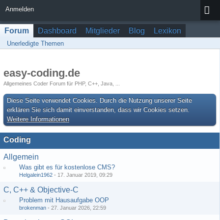
Anmelden
Forum
Dashboard
Mitglieder
Blog
Lexikon
Unerledigte Themen
easy-coding.de
Allgemeines Coder Forum für PHP, C++, Java, ...
Diese Seite verwendet Cookies. Durch die Nutzung unserer Seite
erklären Sie sich damit einverstanden, dass wir Cookies setzen.
Weitere Informationen
Coding
Allgemein
Was gibt es für kostenlose CMS?
Helgalein1962
-
17. Januar 2019, 09:29
C, C++ & Objective-C
Problem mit Hausaufgabe OOP
brokenman
-
27. Januar 2026, 22:59