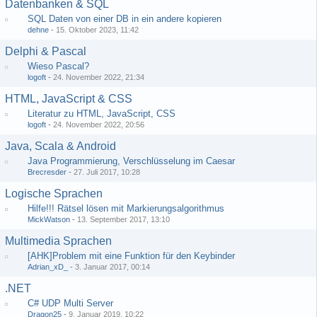
Datenbanken & SQL
SQL Daten von einer DB in ein andere kopieren
dehne
-
15. Oktober 2023, 11:42
Delphi & Pascal
Wieso Pascal?
logoft
-
24. November 2022, 21:34
HTML, JavaScript & CSS
Literatur zu HTML, JavaScript, CSS
logoft
-
24. November 2022, 20:56
Java, Scala & Android
Java Programmierung, Verschlüsselung im Caesar
Brecresder
-
27. Juli 2017, 10:28
Logische Sprachen
Hilfe!!! Rätsel lösen mit Markierungsalgorithmus
MickWatson
-
13. September 2017, 13:10
Multimedia Sprachen
[AHK]Problem mit eine Funktion für den Keybinder
Adrian_xD_
-
3. Januar 2017, 00:14
.NET
C# UDP Multi Server
Dragon25
-
9. Januar 2019, 10:22