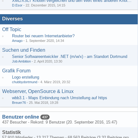
XML/XSLT Knoten vergleichen und den Wert eines anderen Knoten ausgeben
D.Esor
-
22. Dezember 2015, 14:15
Diverses
Off Topic
Router bei neuem Internetanbieter?
Amago
-
1. September 2020, 14:34
Suchen und Finden
Senior Softwareentwickler .NET (m/w/x) - am Standort Dortmund
Job Ambition
-
2. April 2020, 13:30
Grafik Forum
Logo erstellung
chubbydortmund
-
4. März 2019, 20:32
Webserver, OpenSource & Linux
wbb3.1 - Maps Einbindung nach Umstellung auf https
Breuer76
-
25. Mai 2018, 19:28
Benutzer online
437
437 Besucher - Rekord: 9 Benutzer (
20. September 2016, 15:47
)
Statistik
57.910 Mitglieder - 13.217 Themen - 68.563 Beiträge (3,32 Beiträge pro