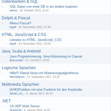
Datenbanken & SQL
SQL Daten von einer DB in ein andere kopieren
dehne
-
15. Oktober 2023, 11:42
Delphi & Pascal
Wieso Pascal?
logoft
-
24. November 2022, 21:34
HTML, JavaScript & CSS
Literatur zu HTML, JavaScript, CSS
logoft
-
24. November 2022, 20:56
Java, Scala & Android
Java Programmierung, Verschlüsselung im Caesar
Brecresder
-
27. Juli 2017, 10:28
Logische Sprachen
Hilfe!!! Rätsel lösen mit Markierungsalgorithmus
MickWatson
-
13. September 2017, 13:10
Multimedia Sprachen
[AHK]Problem mit eine Funktion für den Keybinder
Adrian_xD_
-
3. Januar 2017, 00:14
.NET
C# UDP Multi Server
Dragon25
-
9. Januar 2019, 10:22