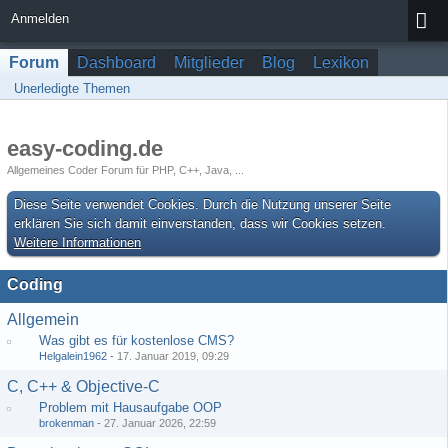
Anmelden
Forum
Dashboard
Mitglieder
Blog
Lexikon
Unerledigte Themen
easy-coding.de
Allgemeines Coder Forum für PHP, C++, Java, ...
Diese Seite verwendet Cookies. Durch die Nutzung unserer Seite
erklären Sie sich damit einverstanden, dass wir Cookies setzen.
Weitere Informationen
Coding
Allgemein
Was gibt es für kostenlose CMS?
Helgalein1962
-
17. Januar 2019, 09:29
C, C++ & Objective-C
Problem mit Hausaufgabe OOP
brokenman
-
27. Januar 2026, 22:59