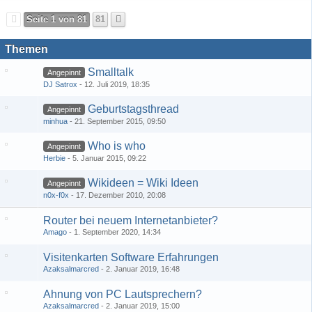
Seite 1 von 81
81
Themen
Smalltalk
Angepinnt
DJ Satrox
12. Juli 2019, 18:35
Geburtstagsthread
Angepinnt
minhua
21. September 2015, 09:50
Who is who
Angepinnt
Herbie
5. Januar 2015, 09:22
Wikideen = Wiki Ideen
Angepinnt
n0x-f0x
17. Dezember 2010, 20:08
Router bei neuem Internetanbieter?
Amago
1. September 2020, 14:34
Visitenkarten Software Erfahrungen
Azaksalmarcred
2. Januar 2019, 16:48
Ahnung von PC Lautsprechern?
Azaksalmarcred
2. Januar 2019, 15:00