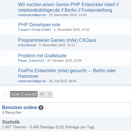
Wir suchen einen Senior PHP Entwickler m/w!! //
notebooksbilliger.de // Berlin // Festanstellung
notebooksbilliger.de
25. November 2015, 14:42
PHP Developer m/w
Coopers Group GmbH
3. November 2015, 14:32
Programmierer Games (m/w) C#/Java
tmlstudiosde
3. November 2015, 13:13
Problem mit Grafikkarte
Power_Gamer122
20. Oktober 2015, 22:54
FoxPro Entwickler (m/w) gesucht --- Berlin oder
Hannover
notebooksbilliger.de
29. Juli 2015, 09:45
Seite 1 von 81
81
Benutzer online
4
4 Besucher
Statistik
1.607 Themen - 6.445 Beiträge (0,81 Beiträge pro Tag)