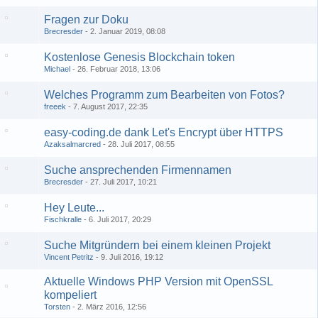
Fragen zur Doku
Brecresder
2. Januar 2019, 08:08
Kostenlose Genesis Blockchain token
Michael
26. Februar 2018, 13:06
Welches Programm zum Bearbeiten von Fotos?
freeek
7. August 2017, 22:35
easy-coding.de dank Let's Encrypt über HTTPS
Azaksalmarcred
28. Juli 2017, 08:55
Suche ansprechenden Firmennamen
Brecresder
27. Juli 2017, 10:21
Hey Leute...
Fischkralle
6. Juli 2017, 20:29
Suche Mitgründern bei einem kleinen Projekt
Vincent Petritz
9. Juli 2016, 19:12
Aktuelle Windows PHP Version mit OpenSSL
kompeliert
Torsten
2. März 2016, 12:56