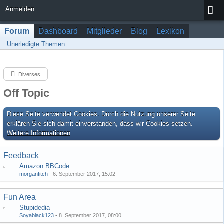
Anmelden
Forum
Dashboard
Mitglieder
Blog
Lexikon
Unerledigte Themen
Diverses
Off Topic
Diese Seite verwendet Cookies. Durch die Nutzung unserer Seite
erklären Sie sich damit einverstanden, dass wir Cookies setzen.
Weitere Informationen
Feedback
Amazon BBCode
morganfitch
-
6. September 2017, 15:02
Fun Area
Stupidedia
Soyablack123
-
8. September 2017, 08:00