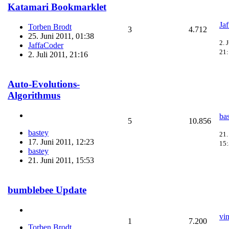
Katamari Bookmarklet
Ja
Torben Brodt
3
4.712
25. Juni 2011, 01:38
2. 
JaffaCoder
21
2. Juli 2011, 21:16
Auto-Evolutions-
Algorithmus
ba
5
10.856
bastey
21.
17. Juni 2011, 12:23
15
bastey
21. Juni 2011, 15:53
bumblebee Update
vi
1
7.200
Torben Brodt