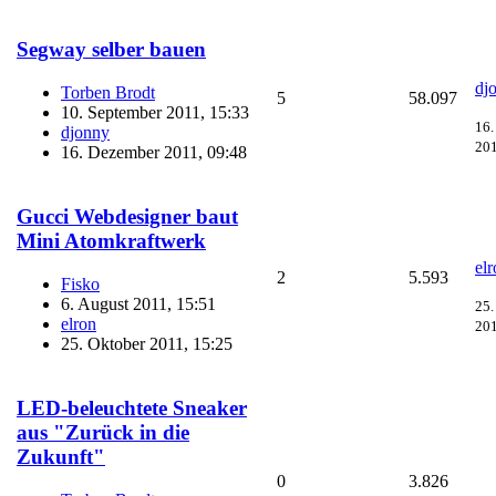
Segway selber bauen
dj
Torben Brodt
5
58.097
10. September 2011, 15:33
16.
djonny
201
16. Dezember 2011, 09:48
Gucci Webdesigner baut
Mini Atomkraftwerk
el
2
5.593
Fisko
6. August 2011, 15:51
25.
elron
201
25. Oktober 2011, 15:25
LED-beleuchtete Sneaker
aus "Zurück in die
Zukunft"
0
3.826