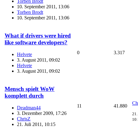
Torben Brodt
10. September 2011, 13:06
Torben Brodt
10. September 2011, 13:06
What if drivers were hired
like software developers?
0
3.317
Helvete
3. August 2011, 09:02
Helvete
3. August 2011, 09:02
Mensch spielt WoW
komplett durch
Ch
11
41.880
Deadman44
3. Dezember 2009, 17:26
21.
ChrisZ
10
21. Juli 2011, 10:15