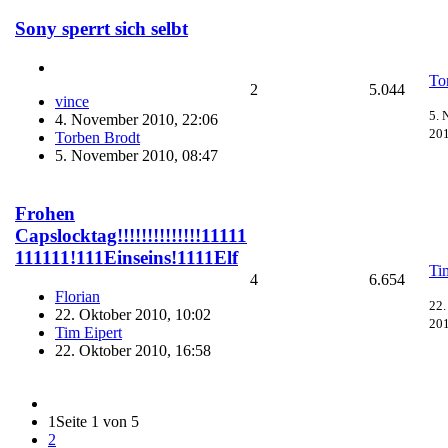
Sony sperrt sich selbt
To
2
5.044
vince
5. 
4. November 2010, 22:06
201
Torben Brodt
5. November 2010, 08:47
Frohen
Capslocktag!!!!!!!!!!!!!!11111​
111111!111Einseins!1111Elf
Ti
4
6.654
Florian
22.
22. Oktober 2010, 10:02
201
Tim Eipert
22. Oktober 2010, 16:58
1
Seite 1 von 5
2