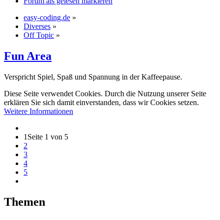
Forum als gelesen markieren
easy-coding.de
»
Diverses
»
Off Topic
»
Fun Area
Verspricht Spiel, Spaß und Spannung in der Kaffeepause.
Diese Seite verwendet Cookies. Durch die Nutzung unserer Seite
erklären Sie sich damit einverstanden, dass wir Cookies setzen.
Weitere Informationen
1
Seite 1 von 5
2
3
4
5
Themen