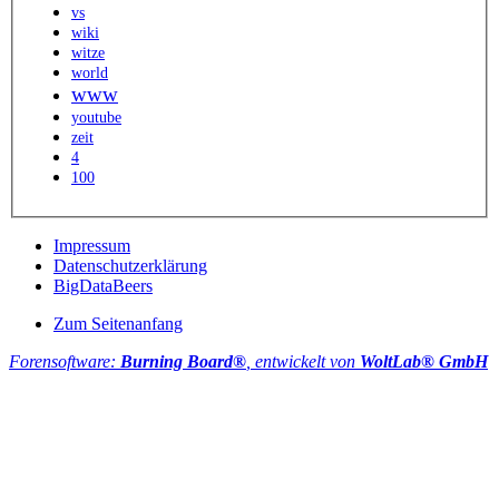
vs
wiki
witze
world
www
youtube
zeit
4
100
Impressum
Datenschutzerklärung
BigDataBeers
Zum Seitenanfang
Forensoftware:
Burning Board®
, entwickelt von
WoltLab® GmbH