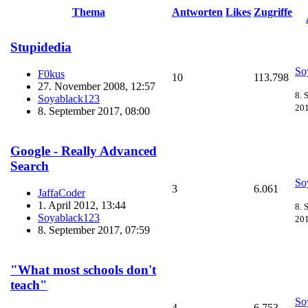
Thema
Antworten
Likes
Zugriffe
Stupidedia
So
F0kus
10
113.798
27. November 2008, 12:57
8. 
Soyablack123
201
8. September 2017, 08:00
Google - Really Advanced
Search
So
3
6.061
JaffaCoder
1. April 2012, 13:44
8. 
Soyablack123
201
8. September 2017, 07:59
"What most schools don't
teach"
So
4
6.753