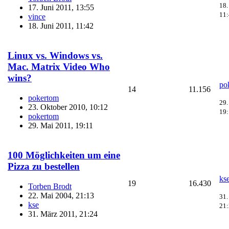
18.
17. Juni 2011, 13:55
11
vince
18. Juni 2011, 11:42
Linux vs. Windows vs.
Mac. Matrix Video Who
wins?
po
14
11.156
pokertom
29.
23. Oktober 2010, 10:12
19
pokertom
29. Mai 2011, 19:11
100 Möglichkeiten um eine
Pizza zu bestellen
ks
19
16.430
Torben Brodt
22. Mai 2004, 21:13
31.
kse
21
31. März 2011, 21:24