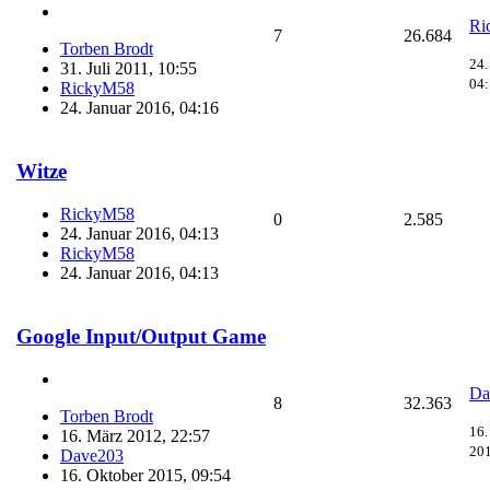
Ri
7
26.684
Torben Brodt
24.
31. Juli 2011, 10:55
04
RickyM58
24. Januar 2016, 04:16
Witze
RickyM58
0
2.585
24. Januar 2016, 04:13
RickyM58
24. Januar 2016, 04:13
Google Input/Output Game
Da
8
32.363
Torben Brodt
16.
16. März 2012, 22:57
201
Dave203
16. Oktober 2015, 09:54