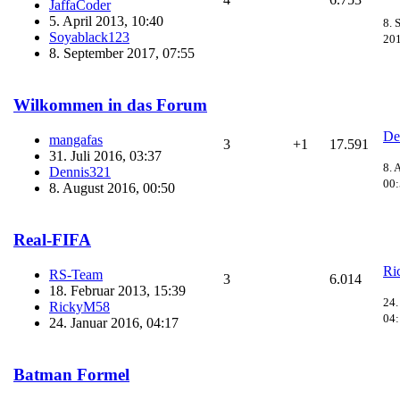
JaffaCoder
5. April 2013, 10:40
8. 
Soyablack123
201
8. September 2017, 07:55
Wilkommen in das Forum
De
mangafas
3
+1
17.591
31. Juli 2016, 03:37
8. 
Dennis321
00
8. August 2016, 00:50
Real-FIFA
Ri
RS-Team
3
6.014
18. Februar 2013, 15:39
24.
RickyM58
04
24. Januar 2016, 04:17
Batman Formel