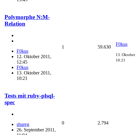
Polymorphe N:M-
Relation
F0kus
1
59.630
F0kus
13. Oktober
12. Oktober 2011,
10:21
12:45
F0kus
13. Oktober 2011,
10:21
Tests mit ruby-plsql-
spec
0
2.794
shureg
26. September 2011,