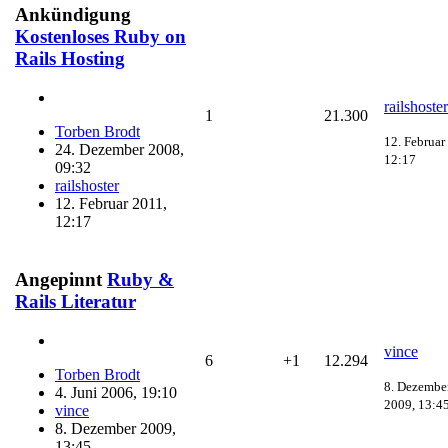
Ankündigung
Kostenloses Ruby on
Rails Hosting
railshoster
1
21.300
Torben Brodt
12. Februar
24. Dezember 2008,
12:17
09:32
railshoster
12. Februar 2011,
12:17
Angepinnt
Ruby &
Rails Literatur
vince
6
+1
12.294
Torben Brodt
8. Dezembe
4. Juni 2006, 19:10
2009, 13:4
vince
8. Dezember 2009,
13:45