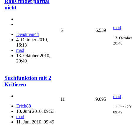
Rails findet partial
nicht
mad
5
6.539
Deadman44
13. Oktober
4. Oktober 2010,
20:40
16:13
mad
13. Oktober 2010,
20:40
Suchfunktion mit 2
Kritieren
mad
11
9.095
Erich88
11. Juni 20
10. Juni 2010, 09:53
09:49
mad
11. Juni 2010, 09:49