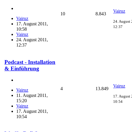
Vairuz
10
8.843
Vairuz
24. August 
17. August 2011,
12:37
10:58
Vairuz
24. August 2011,
12:37
Podcast - Installation
& Einführung
Vairuz
4
13.849
Vairuz
11. August 2011,
17. August 
15:20
10:54
Vairuz
17. August 2011,
10:54