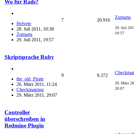
Wo für Rails?
Zumarta
7
20.916
Helvete
29. Juli 201
28. Juli 2011, 10:38
19:57
Zumarta
29. Juli 2011, 19:57
Skriptsprache Ruby
Checkmat
9
9.372
the_old_Pirate
29. März 2
26. März 2011, 11:24
20:07
Checkmateing
29. März 2011, 20:07
Controller
überschreiben in
Redmine Plugin