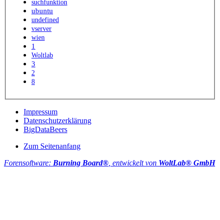
suchfunktion
ubuntu
undefined
vserver
wien
1
Woltlab
3
2
8
Impressum
Datenschutzerklärung
BigDataBeers
Zum Seitenanfang
Forensoftware:
Burning Board®
, entwickelt von
WoltLab® GmbH