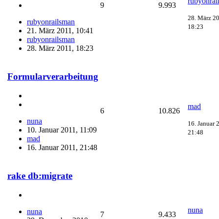
rubyonrai
9
9.993
28. März 2
rubyonrailsman
18:23
21. März 2011, 10:41
rubyonrailsman
28. März 2011, 18:23
Formularverarbeitung
mad
6
10.826
nuna
16. Januar 
10. Januar 2011, 11:09
21:48
mad
16. Januar 2011, 21:48
rake db:migrate
nuna
nuna
7
9.433