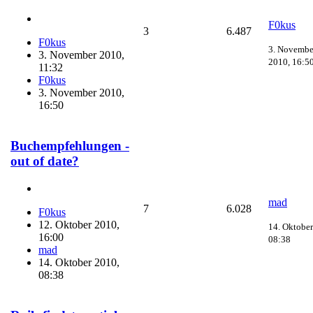
F0kus
3
6.487
F0kus
3. Novembe
3. November 2010,
2010, 16:5
11:32
F0kus
3. November 2010,
16:50
Buchempfehlungen -
out of date?
mad
7
6.028
F0kus
12. Oktober 2010,
14. Oktober
16:00
08:38
mad
14. Oktober 2010,
08:38