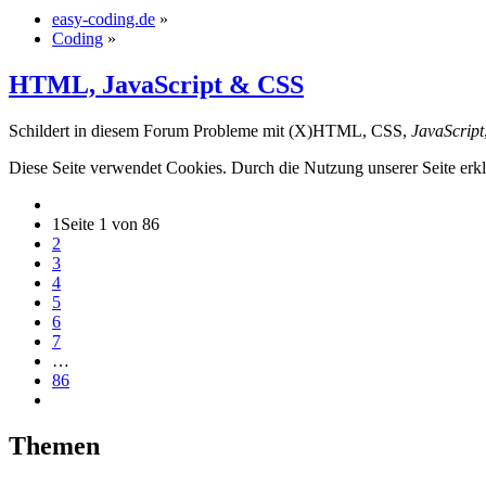
easy-coding.de
»
Coding
»
HTML, JavaScript & CSS
Schildert in diesem Forum Probleme mit (X)HTML, CSS,
JavaScript
Diese Seite verwendet Cookies. Durch die Nutzung unserer Seite erkl
1
Seite 1 von 86
2
3
4
5
6
7
…
86
Themen