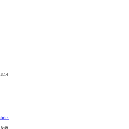
13:14
hries
18:49