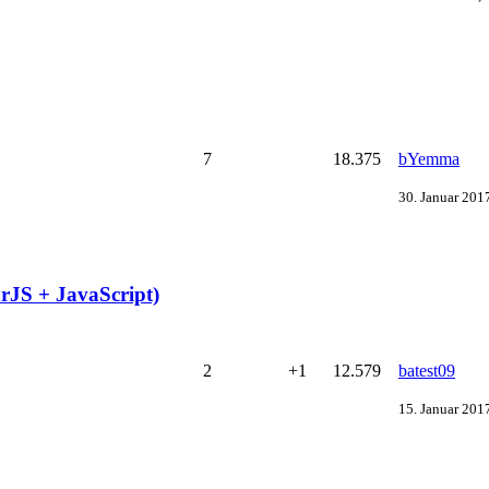
7
18.375
bYemma
30. Januar 201
JS + JavaScript)
2
+1
12.579
batest09
15. Januar 201