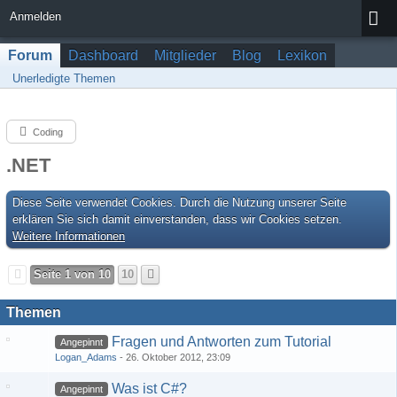
Anmelden
Forum
Dashboard
Mitglieder
Blog
Lexikon
Unerledigte Themen
Coding
.NET
Diese Seite verwendet Cookies. Durch die Nutzung unserer Seite
erklären Sie sich damit einverstanden, dass wir Cookies setzen.
Weitere Informationen
Seite 1 von 10
10
Themen
Fragen und Antworten zum Tutorial
Angepinnt
Logan_Adams
26. Oktober 2012, 23:09
Was ist C#?
Angepinnt