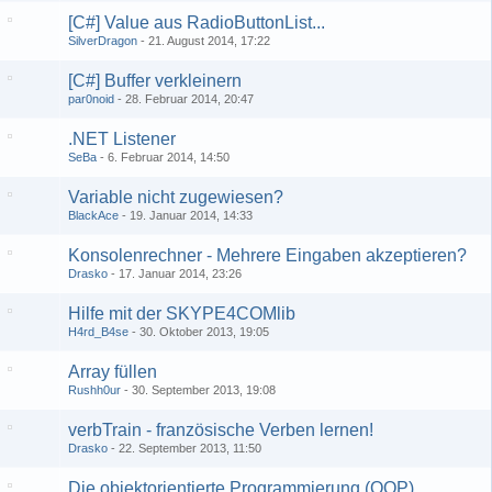
[C#] Value aus RadioButtonList...
SilverDragon
21. August 2014, 17:22
[C#] Buffer verkleinern
par0noid
28. Februar 2014, 20:47
.NET Listener
SeBa
6. Februar 2014, 14:50
Variable nicht zugewiesen?
BlackAce
19. Januar 2014, 14:33
Konsolenrechner - Mehrere Eingaben akzeptieren?
Drasko
17. Januar 2014, 23:26
Hilfe mit der SKYPE4COMlib
H4rd_B4se
30. Oktober 2013, 19:05
Array füllen
Rushh0ur
30. September 2013, 19:08
verbTrain - französische Verben lernen!
Drasko
22. September 2013, 11:50
Die objektorientierte Programmierung (OOP)