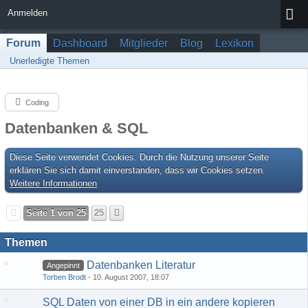
Anmelden
Forum
Dashboard
Mitglieder
Blog
Lexikon
Unerledigte Themen
Coding
Datenbanken & SQL
Diese Seite verwendet Cookies. Durch die Nutzung unserer Seite
erklären Sie sich damit einverstanden, dass wir Cookies setzen.
Weitere Informationen
Seite 1 von 25
25
Themen
Datenbanken Literatur
Angepinnt
Torben Brodt
10. August 2007, 18:07
SQL Daten von einer DB in ein andere kopieren