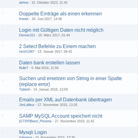
dehne
15. Oktober 2023, 11:42
Doppelte Einträge als einen erkennen
freeek
20. Juni 2017, 14:46
Login mit Gültigen Daten nicht möglich
Dennis321
16. März 2017, 01:44
2 Select Befehle zu Einem machen
nick01987
13. Januar 2017, 06:42
Daten bank erstellen lassen
BulleT
5. Mai 2016, 11:50
Suchen und ersetzen von String in einer Spalte
(replace error)
Tobbe5
14. Januar 2016, 13:59
Emails per XML auf Datenbank übertragen
JimLafleur
27. November 2015, 13:25
SAMP MySQL Account speichert nicht
[GTRP]Basti_Phoenix
27. November 2015, 11:42
Mysqli Login
bYemma
16. November 2015, 23:35