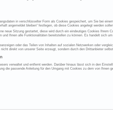
gsdaten in verschlüsselter Form als Cookies gespeichert, um Sie bei einem
rhaft angemeldet bleiben“ festlegen, ob diese Cookies angelegt werden solle
eine neue Sitzung gestartet, diese wird durch ein eindeutiges Cookies Ihrem 
n und Ihnen alle Funktionalitäten bereitstellen zu können. Es handelt sich 
eanzeigen oder das Teilen von Inhalten auf sozialen Netzwerken oder verglei
icht direkt von unserer Seite erzeugt, sondern durch den Drittanbieter selbst
en
wsers verwaltet und entfernt werden. Darüber hinaus lässt sich in den Einst
stung die passende Anleitung für den Umgang mit Cookies zu dem von Ihnen ge