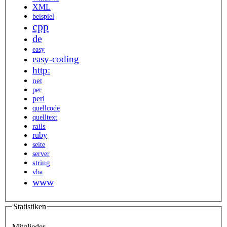
XML
beispiel
cpp
de
easy
easy-coding
http:
net
per
perl
quellcode
quelltext
rails
ruby
seite
server
string
vba
www
Statistiken
Mitglieder