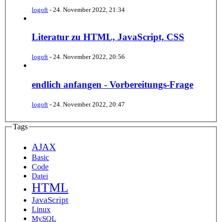
logoft
-
24. November 2022, 21:34
Literatur zu HTML, JavaScript, CSS
logoft
-
24. November 2022, 20:56
endlich anfangen - Vorbereitungs-Frage
logoft
-
24. November 2022, 20:47
Tags
AJAX
Basic
Code
Datei
HTML
JavaScript
Linux
MySQL