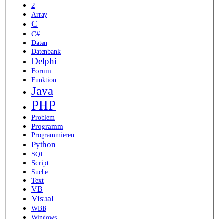
2
Array
C
C#
Daten
Datenbank
Delphi
Forum
Funktion
Java
PHP
Problem
Programm
Programmieren
Python
SQL
Script
Suche
Text
VB
Visual
WBB
Windows