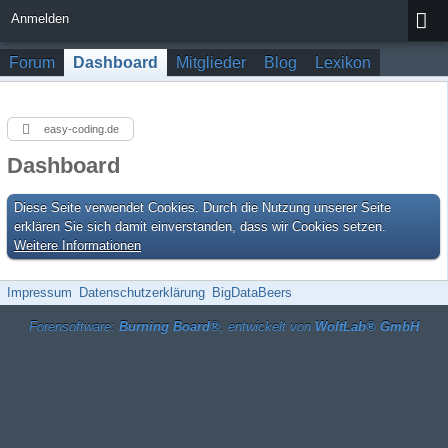
Anmelden
Forum
Dashboard
Mitglieder
Blog
Lexikon
easy-coding.de
Dashboard
Diese Seite verwendet Cookies. Durch die Nutzung unserer Seite
erklären Sie sich damit einverstanden, dass wir Cookies setzen.
Weitere Informationen
Impressum
Datenschutzerklärung
BigDataBeers
Forensoftware:
Burning Board®
, entwickelt von
WoltLab® GmbH