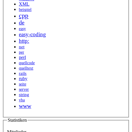
XML
beispiel
cpp
de
easy
easy-coding
http:
net
per
perl
quellcode
quelltext
rails
ruby
seite
server
string
vba
www
Statistiken
Mitglieder