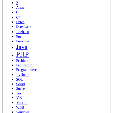
2
Array
C
C#
Daten
Datenbank
Delphi
Forum
Funktion
Java
PHP
Problem
Programm
Programmieren
Python
SQL
Script
Suche
Text
VB
Visual
WBB
Windows