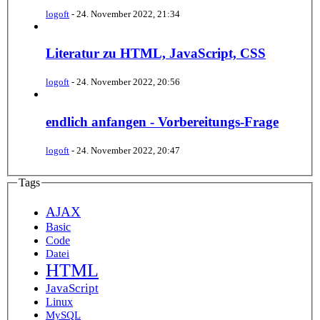
logoft
-
24. November 2022, 21:34
Literatur zu HTML, JavaScript, CSS
logoft
-
24. November 2022, 20:56
endlich anfangen - Vorbereitungs-Frage
logoft
-
24. November 2022, 20:47
Tags
AJAX
Basic
Code
Datei
HTML
JavaScript
Linux
MySQL