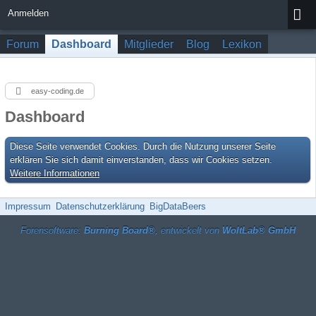
Anmelden
Forum
Dashboard
Mitglieder
Blog
Lexikon
easy-coding.de
Dashboard
Diese Seite verwendet Cookies. Durch die Nutzung unserer Seite
erklären Sie sich damit einverstanden, dass wir Cookies setzen.
Weitere Informationen
Impressum
Datenschutzerklärung
BigDataBeers
Forensoftware:
Burning Board®
, entwickelt von
WoltLab® GmbH