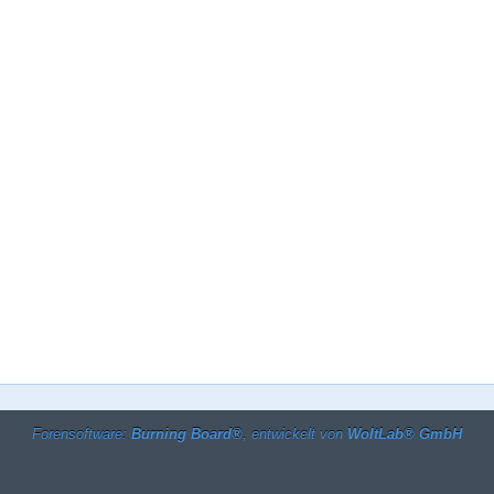
Forensoftware:
Burning Board®
, entwickelt von
WoltLab® GmbH