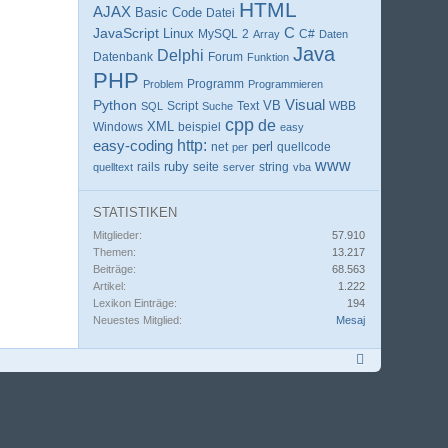
HTML
AJAX
Basic
Code
Datei
C
JavaScript
Linux
MySQL
2
C#
Array
Daten
Java
Delphi
Forum
Datenbank
Funktion
PHP
Programm
Problem
Programmieren
Visual
Python
Script
VB
WBB
SQL
Suche
Text
cpp
de
XML
Windows
beispiel
easy
easy-coding
http:
net
perl
per
quellcode
www
ruby
rails
string
quelltext
seite
server
vba
STATISTIKEN
Mitglieder
57.910
Themen
13.217
Beiträge
68.563
Artikel
1.222
Lexikon Einträge
194
Neuestes Mitglied
Mesaj