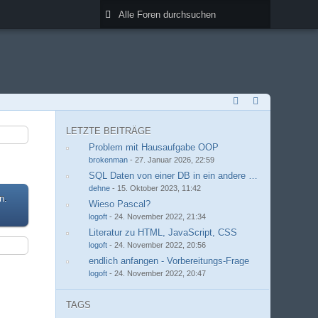
LETZTE BEITRÄGE
Problem mit Hausaufgabe OOP
brokenman
-
27. Januar 2026, 22:59
SQL Daten von einer DB in ein andere kopieren
dehne
-
15. Oktober 2023, 11:42
n.
Wieso Pascal?
logoft
-
24. November 2022, 21:34
Literatur zu HTML, JavaScript, CSS
logoft
-
24. November 2022, 20:56
endlich anfangen - Vorbereitungs-Frage
logoft
-
24. November 2022, 20:47
TAGS