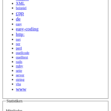
XML
beispiel
cpp
de
easy
easy-coding
http:
net
per
perl
quellcode
quelltext
rails
ruby
seite
server
string
vba
www
Statistiken
Mitglieder