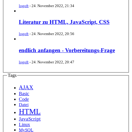
logoft
-
24. November 2022, 21:34
Literatur zu HTML, JavaScript, CSS
logoft
-
24. November 2022, 20:56
endlich anfangen - Vorbereitungs-Frage
logoft
-
24. November 2022, 20:47
Tags
AJAX
Basic
Code
Datei
HTML
JavaScript
Linux
MySQL