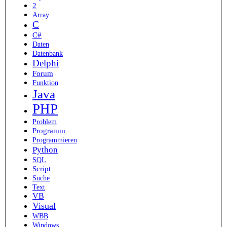
2
Array
C
C#
Daten
Datenbank
Delphi
Forum
Funktion
Java
PHP
Problem
Programm
Programmieren
Python
SQL
Script
Suche
Text
VB
Visual
WBB
Windows