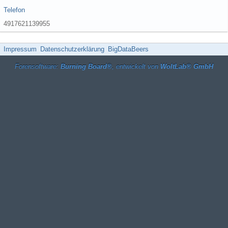
Telefon
4917621139955
Impressum
Datenschutzerklärung
BigDataBeers
Forensoftware:
Burning Board®
, entwickelt von
WoltLab® GmbH