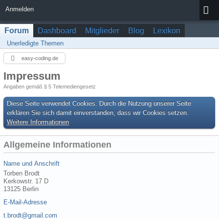
Anmelden
Forum
Dashboard
Mitglieder
Blog
Lexikon
Unerledigte Themen
easy-coding.de
Impressum
Angaben gemäß § 5 Telemediengesetz
Diese Seite verwendet Cookies. Durch die Nutzung unserer Seite
erklären Sie sich damit einverstanden, dass wir Cookies setzen.
Weitere Informationen
Allgemeine Informationen
Name und Anschrift
Torben Brodt
Kerkowstr. 17 D
13125 Berlin
E-Mail-Adresse
t.brodt@gmail.com