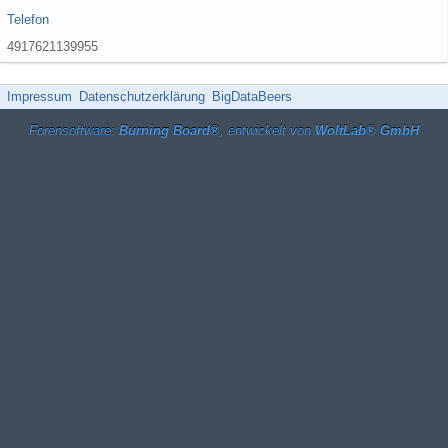
Telefon
4917621139955
Impressum
Datenschutzerklärung
BigDataBeers
Forensoftware:
Burning Board®
, entwickelt von
WoltLab® GmbH