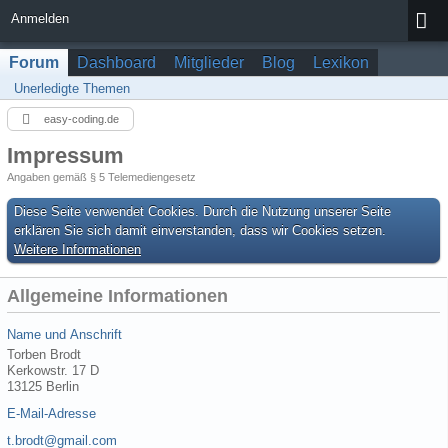
Anmelden
Forum
Dashboard
Mitglieder
Blog
Lexikon
Unerledigte Themen
easy-coding.de
Impressum
Angaben gemäß § 5 Telemediengesetz
Diese Seite verwendet Cookies. Durch die Nutzung unserer Seite
erklären Sie sich damit einverstanden, dass wir Cookies setzen.
Weitere Informationen
Allgemeine Informationen
Name und Anschrift
Torben Brodt
Kerkowstr. 17 D
13125 Berlin
E-Mail-Adresse
t.brodt@gmail.com