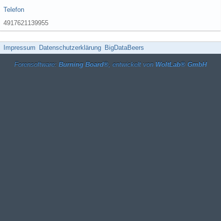
Telefon
4917621139955
Impressum
Datenschutzerklärung
BigDataBeers
Forensoftware:
Burning Board®
, entwickelt von
WoltLab® GmbH