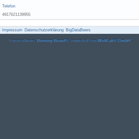
Telefon
4917621139955
Impressum
Datenschutzerklärung
BigDataBeers
Forensoftware:
Burning Board®
, entwickelt von
WoltLab® GmbH