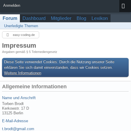
Anmelden
Forum
Dashboard
Mitglieder
Blog
Lexikon
Unerledigte Themen
easy-coding.de
Impressum
Angaben gemäß § 5 Telemediengesetz
Diese Seite verwendet Cookies. Durch die Nutzung unserer Seite
erklären Sie sich damit einverstanden, dass wir Cookies setzen.
Weitere Informationen
Allgemeine Informationen
Name und Anschrift
Torben Brodt
Kerkowstr. 17 D
13125 Berlin
E-Mail-Adresse
t.brodt@gmail.com