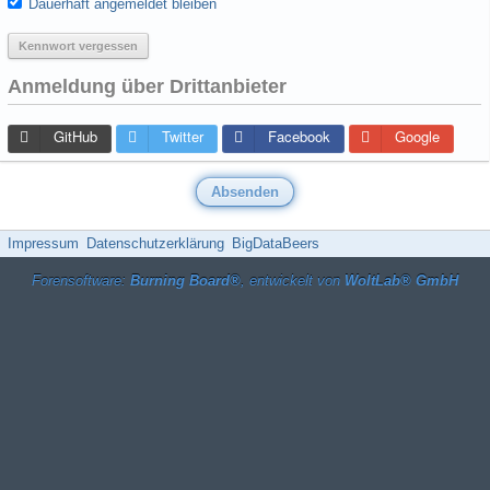
Dauerhaft angemeldet bleiben
Kennwort vergessen
Anmeldung über Drittanbieter
GitHub
Twitter
Facebook
Google
Impressum
Datenschutzerklärung
BigDataBeers
Forensoftware:
Burning Board®
, entwickelt von
WoltLab® GmbH