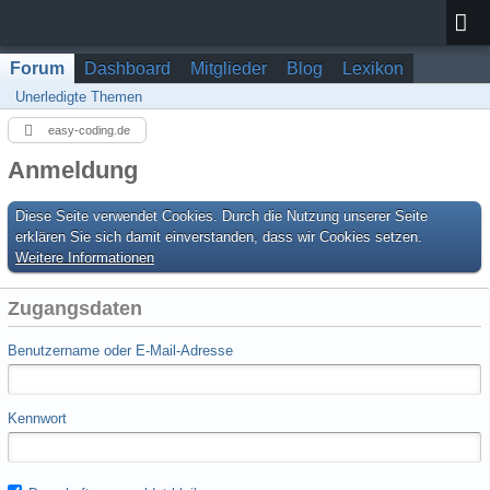
Forum
Dashboard
Mitglieder
Blog
Lexikon
Unerledigte Themen
easy-coding.de
Anmeldung
Diese Seite verwendet Cookies. Durch die Nutzung unserer Seite
erklären Sie sich damit einverstanden, dass wir Cookies setzen.
Weitere Informationen
Zugangsdaten
Benutzername oder E-Mail-Adresse
Kennwort