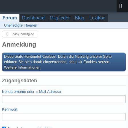
Forum
Dashboard
Mitglieder
Blog
Lexikon
Unerledigte Themen
easy-coding.de
Anmeldung
Diese Seite verwendet Cookies. Durch die Nutzung unserer Seite
erklären Sie sich damit einverstanden, dass wir Cookies setzen.
Weitere Informationen
Zugangsdaten
Benutzername oder E-Mail-Adresse
Kennwort