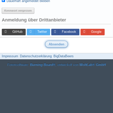
Dauerhaft angemeldet bleiben
Kennwort vergessen
Anmeldung über Drittanbieter
GitHub
Twitter
Facebook
Google
Impressum
Datenschutzerklärung
BigDataBeers
Forensoftware:
Burning Board®
, entwickelt von
WoltLab® GmbH