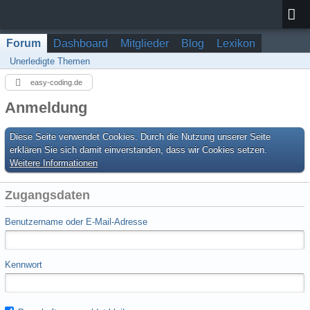
Forum
Dashboard
Mitglieder
Blog
Lexikon
Unerledigte Themen
easy-coding.de
Anmeldung
Diese Seite verwendet Cookies. Durch die Nutzung unserer Seite
erklären Sie sich damit einverstanden, dass wir Cookies setzen.
Weitere Informationen
Zugangsdaten
Benutzername oder E-Mail-Adresse
Kennwort