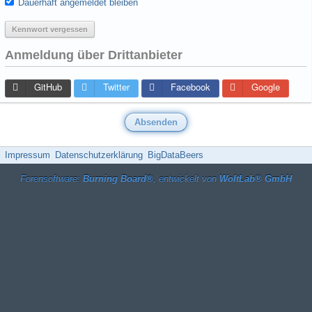
Dauerhaft angemeldet bleiben
Kennwort vergessen
Anmeldung über Drittanbieter
GitHub
Twitter
Facebook
Google
Impressum
Datenschutzerklärung
BigDataBeers
Forensoftware:
Burning Board®
, entwickelt von
WoltLab® GmbH