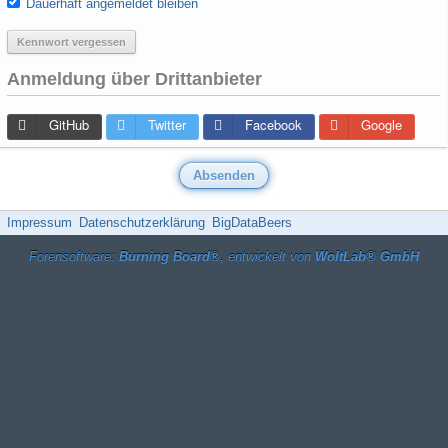
Dauerhaft angemeldet bleiben
Kennwort vergessen
Anmeldung über Drittanbieter
GitHub
Twitter
Facebook
Google
Impressum
Datenschutzerklärung
BigDataBeers
Forensoftware:
Burning Board®
, entwickelt von
WoltLab® GmbH