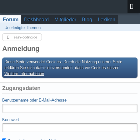
Forum
Dashboard
Mitglieder
Blog
Lexikon
Unerledigte Themen
easy-coding.de
Anmeldung
Diese Seite verwendet Cookies. Durch die Nutzung unserer Seite
erklären Sie sich damit einverstanden, dass wir Cookies setzen.
Weitere Informationen
Zugangsdaten
Benutzername oder E-Mail-Adresse
Kennwort