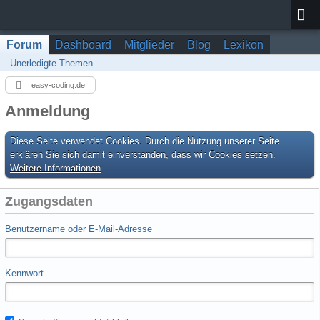
Forum
Dashboard
Mitglieder
Blog
Lexikon
Unerledigte Themen
easy-coding.de
Anmeldung
Diese Seite verwendet Cookies. Durch die Nutzung unserer Seite
erklären Sie sich damit einverstanden, dass wir Cookies setzen.
Weitere Informationen
Zugangsdaten
Benutzername oder E-Mail-Adresse
Kennwort