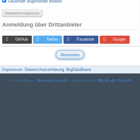
Dauerhaft angemeldet bleiben
Kennwort vergessen
Anmeldung über Drittanbieter
GitHub
Twitter
Facebook
Google
Impressum
Datenschutzerklärung
BigDataBeers
Forensoftware:
Burning Board®
, entwickelt von
WoltLab® GmbH