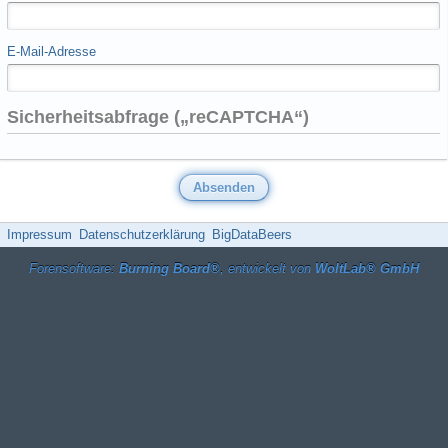
E-Mail-Adresse
Sicherheitsabfrage („reCAPTCHA“)
Impressum
Datenschutzerklärung
BigDataBeers
Forensoftware:
Burning Board®
, entwickelt von
WoltLab® GmbH