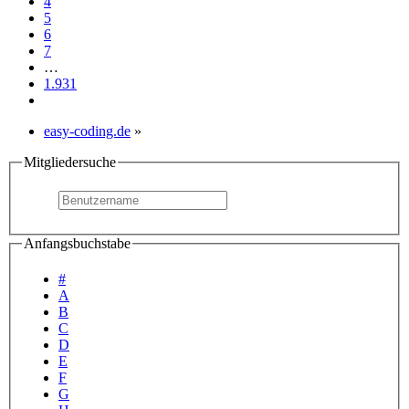
4
5
6
7
…
1.931
easy-coding.de
»
Mitgliedersuche
Anfangsbuchstabe
#
A
B
C
D
E
F
G