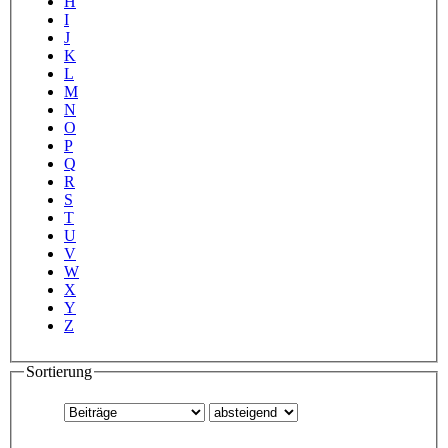
H
I
J
K
L
M
N
O
P
Q
R
S
T
U
V
W
X
Y
Z
Sortierung