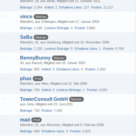
Männlich
29
aus Berlin
Mitglied seit 22. Oktober 2011
Beiträge
2.244
Artikel
2
Erhaltene Likes
117
Punkte
12.117
vince
Meister
Männlich
aus Göttingen
Mitglied seit 17. Januar 2009
Beiträge
1.145
Lexikon Einträge
4
Punkte
5.860
SeBa
Meister
Männlich
42
aus Hamburg
Mitglied seit 16. November 2006
Beiträge
1.125
Lexikon Einträge
5
Erhaltene Likes
1
Punkte
5.706
BennyBunny
Meister
40
aus Kassel
Mitglied seit 18. Januar 2007
Beiträge
953
Artikel
3
Erhaltene Likes
5
Punkte
5.250
phax
Profi
Männlich
aus Wien
Mitglied seit 31. Mai 2006
Beiträge
763
Artikel
6
Lexikon Einträge
1
Punkte
4.025
TowerConsult GmbH
Meister
aus Jena
Mitglied seit 23. Juni 2011
Beiträge
730
Punkte
7.340
mad
Profi
Männlich
41
aus München
Mitglied seit 5. Februar 2006
Beiträge
669
Erhaltene Likes
3
Punkte
3.623