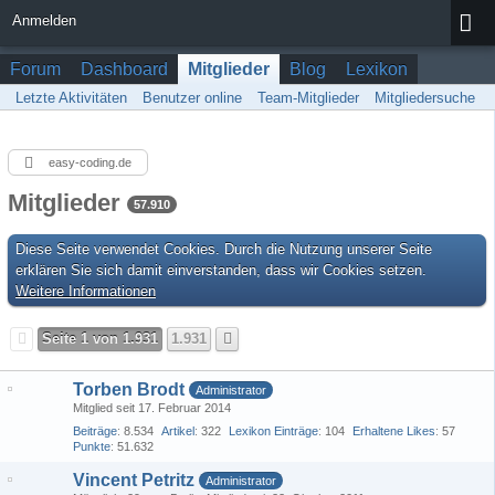
Anmelden
Forum
Dashboard
Mitglieder
Blog
Lexikon
Letzte Aktivitäten
Benutzer online
Team-Mitglieder
Mitgliedersuche
easy-coding.de
Mitglieder
57.910
Diese Seite verwendet Cookies. Durch die Nutzung unserer Seite
erklären Sie sich damit einverstanden, dass wir Cookies setzen.
Weitere Informationen
Seite 1 von 1.931
1.931
Torben Brodt
Administrator
Mitglied seit 17. Februar 2014
Beiträge
8.534
Artikel
322
Lexikon Einträge
104
Erhaltene Likes
57
Punkte
51.632
Vincent Petritz
Administrator