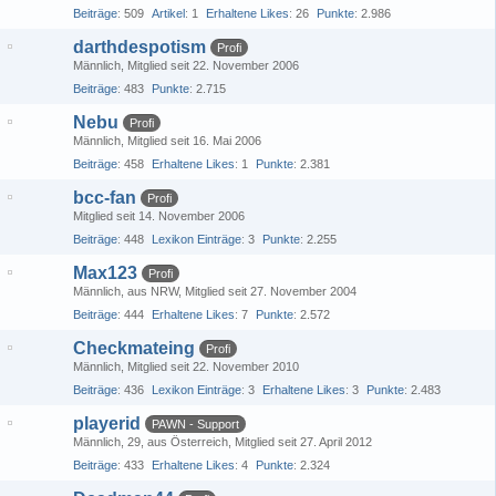
Beiträge
509
Artikel
1
Erhaltene Likes
26
Punkte
2.986
darthdespotism
Profi
Männlich
Mitglied seit 22. November 2006
Beiträge
483
Punkte
2.715
Nebu
Profi
Männlich
Mitglied seit 16. Mai 2006
Beiträge
458
Erhaltene Likes
1
Punkte
2.381
bcc-fan
Profi
Mitglied seit 14. November 2006
Beiträge
448
Lexikon Einträge
3
Punkte
2.255
Max123
Profi
Männlich
aus NRW
Mitglied seit 27. November 2004
Beiträge
444
Erhaltene Likes
7
Punkte
2.572
Checkmateing
Profi
Männlich
Mitglied seit 22. November 2010
Beiträge
436
Lexikon Einträge
3
Erhaltene Likes
3
Punkte
2.483
playerid
PAWN - Support
Männlich
29
aus Österreich
Mitglied seit 27. April 2012
Beiträge
433
Erhaltene Likes
4
Punkte
2.324