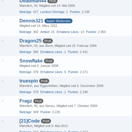
Deadman44
Profi
Männlich
34
Mitglied seit 14. Mai 2008
Beiträge
427
Lexikon Einträge
1
Punkte
2.195
Dennis321
Super-Moderator
Mitglied seit 14. März 2011
Beiträge
392
Artikel
15
Erhaltene Likes
14
Punkte
2.364
Dragon25
Profi
Männlich
43
aus Bonn
Mitglied seit 10. Februar 2006
Beiträge
389
Erhaltene Likes
1
Punkte
2.441
Snowflake
Profi
Mitglied seit 9. Januar 2008
Beiträge
379
Erhaltene Likes
6
Punkte
2.171
truespin
Profi
Männlich
aus Eggenfelden
Mitglied seit 5. Dezember 2006
Beiträge
378
Erhaltene Likes
1
Punkte
2.196
Fragz
Profi
Männlich
40
aus Neuss
Mitglied seit 7. Oktober 2009
Beiträge
349
Punkte
2.225
[21]Code
Profi
Männlich
Mitglied seit 9. Mai 2012