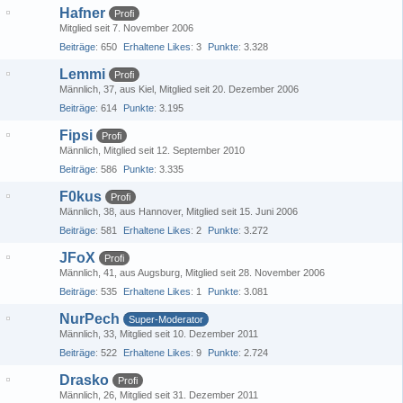
Hafner
Profi
Mitglied seit 7. November 2006
Beiträge
650
Erhaltene Likes
3
Punkte
3.328
Lemmi
Profi
Männlich
37
aus Kiel
Mitglied seit 20. Dezember 2006
Beiträge
614
Punkte
3.195
Fipsi
Profi
Männlich
Mitglied seit 12. September 2010
Beiträge
586
Punkte
3.335
F0kus
Profi
Männlich
38
aus Hannover
Mitglied seit 15. Juni 2006
Beiträge
581
Erhaltene Likes
2
Punkte
3.272
JFoX
Profi
Männlich
41
aus Augsburg
Mitglied seit 28. November 2006
Beiträge
535
Erhaltene Likes
1
Punkte
3.081
NurPech
Super-Moderator
Männlich
33
Mitglied seit 10. Dezember 2011
Beiträge
522
Erhaltene Likes
9
Punkte
2.724
Drasko
Profi
Männlich
26
Mitglied seit 31. Dezember 2011