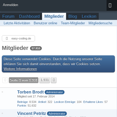
Anmelden
Forum
Dashboard
Mitglieder
Blog
Lexikon
Letzte Aktivitäten
Benutzer online
Team-Mitglieder
Mitgliedersuche
easy-coding.de
Mitglieder
57.910
Diese Seite verwendet Cookies. Durch die Nutzung unserer Seite
erklären Sie sich damit einverstanden, dass wir Cookies setzen.
Weitere Informationen
Seite 1 von 1.931
1.931
Torben Brodt
Administrator
Mitglied seit 17. Februar 2014
Beiträge
8.534
Artikel
322
Lexikon Einträge
104
Erhaltene Likes
57
Punkte
51.632
Vincent Petritz
Administrator