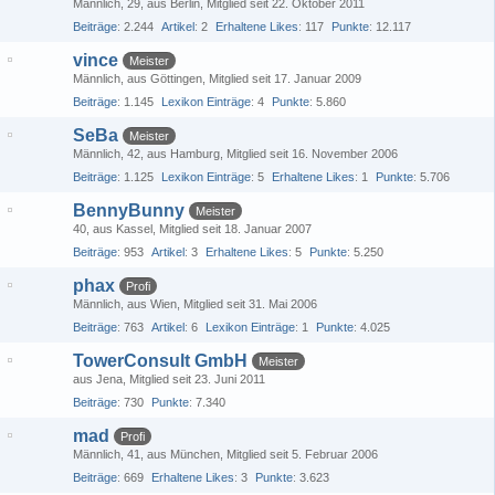
Männlich
29
aus Berlin
Mitglied seit 22. Oktober 2011
Beiträge
2.244
Artikel
2
Erhaltene Likes
117
Punkte
12.117
vince
Meister
Männlich
aus Göttingen
Mitglied seit 17. Januar 2009
Beiträge
1.145
Lexikon Einträge
4
Punkte
5.860
SeBa
Meister
Männlich
42
aus Hamburg
Mitglied seit 16. November 2006
Beiträge
1.125
Lexikon Einträge
5
Erhaltene Likes
1
Punkte
5.706
BennyBunny
Meister
40
aus Kassel
Mitglied seit 18. Januar 2007
Beiträge
953
Artikel
3
Erhaltene Likes
5
Punkte
5.250
phax
Profi
Männlich
aus Wien
Mitglied seit 31. Mai 2006
Beiträge
763
Artikel
6
Lexikon Einträge
1
Punkte
4.025
TowerConsult GmbH
Meister
aus Jena
Mitglied seit 23. Juni 2011
Beiträge
730
Punkte
7.340
mad
Profi
Männlich
41
aus München
Mitglied seit 5. Februar 2006
Beiträge
669
Erhaltene Likes
3
Punkte
3.623