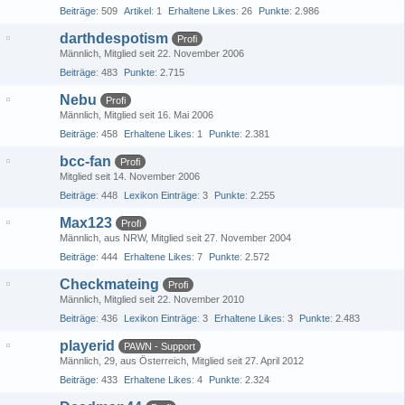
Beiträge
509
Artikel
1
Erhaltene Likes
26
Punkte
2.986
darthdespotism
Profi
Männlich
Mitglied seit 22. November 2006
Beiträge
483
Punkte
2.715
Nebu
Profi
Männlich
Mitglied seit 16. Mai 2006
Beiträge
458
Erhaltene Likes
1
Punkte
2.381
bcc-fan
Profi
Mitglied seit 14. November 2006
Beiträge
448
Lexikon Einträge
3
Punkte
2.255
Max123
Profi
Männlich
aus NRW
Mitglied seit 27. November 2004
Beiträge
444
Erhaltene Likes
7
Punkte
2.572
Checkmateing
Profi
Männlich
Mitglied seit 22. November 2010
Beiträge
436
Lexikon Einträge
3
Erhaltene Likes
3
Punkte
2.483
playerid
PAWN - Support
Männlich
29
aus Österreich
Mitglied seit 27. April 2012
Beiträge
433
Erhaltene Likes
4
Punkte
2.324