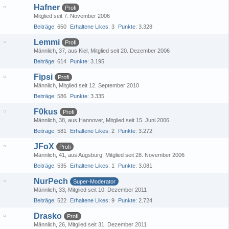
Hafner
Profi
Mitglied seit 7. November 2006
Beiträge
650
Erhaltene Likes
3
Punkte
3.328
Lemmi
Profi
Männlich
37
aus Kiel
Mitglied seit 20. Dezember 2006
Beiträge
614
Punkte
3.195
Fipsi
Profi
Männlich
Mitglied seit 12. September 2010
Beiträge
586
Punkte
3.335
F0kus
Profi
Männlich
38
aus Hannover
Mitglied seit 15. Juni 2006
Beiträge
581
Erhaltene Likes
2
Punkte
3.272
JFoX
Profi
Männlich
41
aus Augsburg
Mitglied seit 28. November 2006
Beiträge
535
Erhaltene Likes
1
Punkte
3.081
NurPech
Super-Moderator
Männlich
33
Mitglied seit 10. Dezember 2011
Beiträge
522
Erhaltene Likes
9
Punkte
2.724
Drasko
Profi
Männlich
26
Mitglied seit 31. Dezember 2011