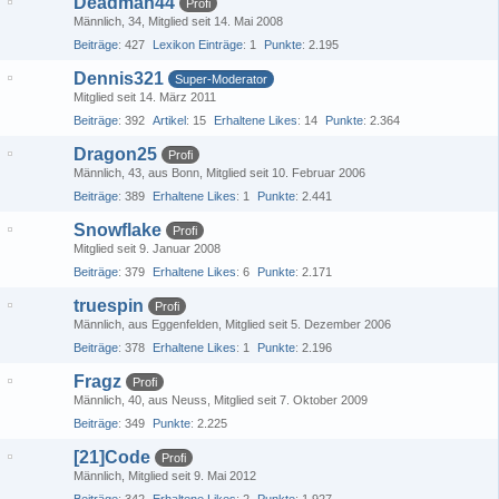
Deadman44
Profi
Männlich
34
Mitglied seit 14. Mai 2008
Beiträge
427
Lexikon Einträge
1
Punkte
2.195
Dennis321
Super-Moderator
Mitglied seit 14. März 2011
Beiträge
392
Artikel
15
Erhaltene Likes
14
Punkte
2.364
Dragon25
Profi
Männlich
43
aus Bonn
Mitglied seit 10. Februar 2006
Beiträge
389
Erhaltene Likes
1
Punkte
2.441
Snowflake
Profi
Mitglied seit 9. Januar 2008
Beiträge
379
Erhaltene Likes
6
Punkte
2.171
truespin
Profi
Männlich
aus Eggenfelden
Mitglied seit 5. Dezember 2006
Beiträge
378
Erhaltene Likes
1
Punkte
2.196
Fragz
Profi
Männlich
40
aus Neuss
Mitglied seit 7. Oktober 2009
Beiträge
349
Punkte
2.225
[21]Code
Profi
Männlich
Mitglied seit 9. Mai 2012