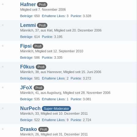
Hafner
Profi
Mitglied seit 7. November 2006
Beiträge
650
Erhaltene Likes
3
Punkte
3.328
Lemmi
Profi
Männlich
37
aus Kiel
Mitglied seit 20. Dezember 2006
Beiträge
614
Punkte
3.195
Fipsi
Profi
Männlich
Mitglied seit 12. September 2010
Beiträge
586
Punkte
3.335
F0kus
Profi
Männlich
38
aus Hannover
Mitglied seit 15. Juni 2006
Beiträge
581
Erhaltene Likes
2
Punkte
3.272
JFoX
Profi
Männlich
41
aus Augsburg
Mitglied seit 28. November 2006
Beiträge
535
Erhaltene Likes
1
Punkte
3.081
NurPech
Super-Moderator
Männlich
33
Mitglied seit 10. Dezember 2011
Beiträge
522
Erhaltene Likes
9
Punkte
2.724
Drasko
Profi
Männlich
26
Mitglied seit 31. Dezember 2011