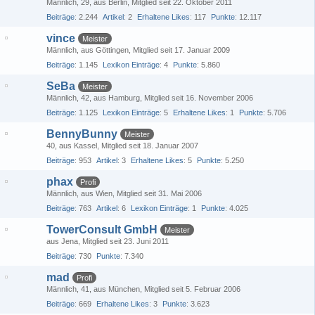
Männlich
29
aus Berlin
Mitglied seit 22. Oktober 2011
Beiträge
2.244
Artikel
2
Erhaltene Likes
117
Punkte
12.117
vince
Meister
Männlich
aus Göttingen
Mitglied seit 17. Januar 2009
Beiträge
1.145
Lexikon Einträge
4
Punkte
5.860
SeBa
Meister
Männlich
42
aus Hamburg
Mitglied seit 16. November 2006
Beiträge
1.125
Lexikon Einträge
5
Erhaltene Likes
1
Punkte
5.706
BennyBunny
Meister
40
aus Kassel
Mitglied seit 18. Januar 2007
Beiträge
953
Artikel
3
Erhaltene Likes
5
Punkte
5.250
phax
Profi
Männlich
aus Wien
Mitglied seit 31. Mai 2006
Beiträge
763
Artikel
6
Lexikon Einträge
1
Punkte
4.025
TowerConsult GmbH
Meister
aus Jena
Mitglied seit 23. Juni 2011
Beiträge
730
Punkte
7.340
mad
Profi
Männlich
41
aus München
Mitglied seit 5. Februar 2006
Beiträge
669
Erhaltene Likes
3
Punkte
3.623