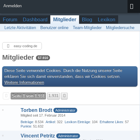
Anmelden
Forum
Dashboard
Mitglieder
Blog
Lexikon
Letzte Aktivitäten
Benutzer online
Team-Mitglieder
Mitgliedersuche
easy-coding.de
Mitglieder
57.910
Diese Seite verwendet Cookies. Durch die Nutzung unserer Seite
erklären Sie sich damit einverstanden, dass wir Cookies setzen.
Weitere Informationen
Seite 1 von 1.931
1.931
Torben Brodt
Administrator
Mitglied seit 17. Februar 2014
Beiträge
8.534
Artikel
322
Lexikon Einträge
104
Erhaltene Likes
57
Punkte
51.632
Vincent Petritz
Administrator