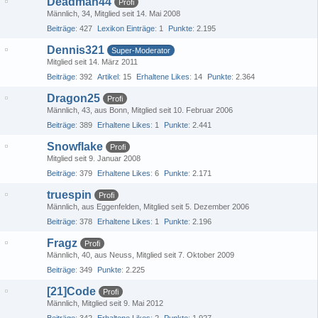
Deadman44
Profi
Männlich
34
Mitglied seit 14. Mai 2008
Beiträge
427
Lexikon Einträge
1
Punkte
2.195
Dennis321
Super-Moderator
Mitglied seit 14. März 2011
Beiträge
392
Artikel
15
Erhaltene Likes
14
Punkte
2.364
Dragon25
Profi
Männlich
43
aus Bonn
Mitglied seit 10. Februar 2006
Beiträge
389
Erhaltene Likes
1
Punkte
2.441
Snowflake
Profi
Mitglied seit 9. Januar 2008
Beiträge
379
Erhaltene Likes
6
Punkte
2.171
truespin
Profi
Männlich
aus Eggenfelden
Mitglied seit 5. Dezember 2006
Beiträge
378
Erhaltene Likes
1
Punkte
2.196
Fragz
Profi
Männlich
40
aus Neuss
Mitglied seit 7. Oktober 2009
Beiträge
349
Punkte
2.225
[21]Code
Profi
Männlich
Mitglied seit 9. Mai 2012