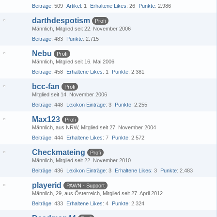
Beiträge
509
Artikel
1
Erhaltene Likes
26
Punkte
2.986
darthdespotism
Profi
Männlich
Mitglied seit 22. November 2006
Beiträge
483
Punkte
2.715
Nebu
Profi
Männlich
Mitglied seit 16. Mai 2006
Beiträge
458
Erhaltene Likes
1
Punkte
2.381
bcc-fan
Profi
Mitglied seit 14. November 2006
Beiträge
448
Lexikon Einträge
3
Punkte
2.255
Max123
Profi
Männlich
aus NRW
Mitglied seit 27. November 2004
Beiträge
444
Erhaltene Likes
7
Punkte
2.572
Checkmateing
Profi
Männlich
Mitglied seit 22. November 2010
Beiträge
436
Lexikon Einträge
3
Erhaltene Likes
3
Punkte
2.483
playerid
PAWN - Support
Männlich
29
aus Österreich
Mitglied seit 27. April 2012
Beiträge
433
Erhaltene Likes
4
Punkte
2.324