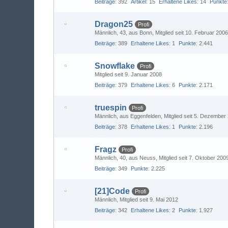
Beiträge
392
Artikel
15
Erhaltene Likes
14
Punkte
Dragon25
Profi
Männlich
43
aus Bonn
Mitglied seit 10. Februar 200
Beiträge
389
Erhaltene Likes
1
Punkte
2.441
Snowflake
Profi
Mitglied seit 9. Januar 2008
Beiträge
379
Erhaltene Likes
6
Punkte
2.171
truespin
Profi
Männlich
aus Eggenfelden
Mitglied seit 5. Dezember
Beiträge
378
Erhaltene Likes
1
Punkte
2.196
Fragz
Profi
Männlich
40
aus Neuss
Mitglied seit 7. Oktober 200
Beiträge
349
Punkte
2.225
[21]Code
Profi
Männlich
Mitglied seit 9. Mai 2012
Beiträge
342
Erhaltene Likes
2
Punkte
1.927