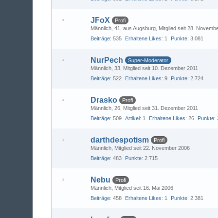
JFoX
Profi
Männlich
41
aus Augsburg
Mitglied seit 28. Novemb
Beiträge
535
Erhaltene Likes
1
Punkte
3.081
NurPech
Super-Moderator
Männlich
33
Mitglied seit 10. Dezember 2011
Beiträge
522
Erhaltene Likes
9
Punkte
2.724
Drasko
Profi
Männlich
26
Mitglied seit 31. Dezember 2011
Beiträge
509
Artikel
1
Erhaltene Likes
26
Punkte
darthdespotism
Profi
Männlich
Mitglied seit 22. November 2006
Beiträge
483
Punkte
2.715
Nebu
Profi
Männlich
Mitglied seit 16. Mai 2006
Beiträge
458
Erhaltene Likes
1
Punkte
2.381