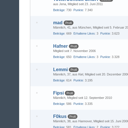
aus Jena
Mitglied seit 23. Juni 2011
Beiträge
730
Punkte
7.340
mad
Profi
Männlich
41
aus München
Mitglied seit 5. Februar 
Beiträge
669
Erhaltene Likes
3
Punkte
3.623
Hafner
Profi
Mitglied seit 7. November 2006
Beiträge
650
Erhaltene Likes
3
Punkte
3.328
Lemmi
Profi
Männlich
37
aus Kiel
Mitglied seit 20. Dezember 200
Beiträge
614
Punkte
3.195
Fipsi
Profi
Männlich
Mitglied seit 12. September 2010
Beiträge
586
Punkte
3.335
F0kus
Profi
Männlich
38
aus Hannover
Mitglied seit 15. Juni 200
Beiträge
581
Erhaltene Likes
2
Punkte
3.272