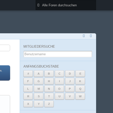
MITGLIEDERSUCHE
ANFANGSBUCHSTABE
n.
#
A
B
C
D
E
F
G
H
I
J
K
L
M
N
O
P
Q
R
S
T
U
V
W
X
Y
Z