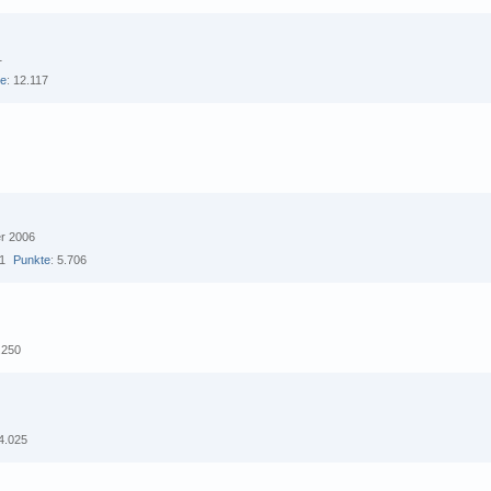
1
te
12.117
er 2006
1
Punkte
5.706
.250
4.025