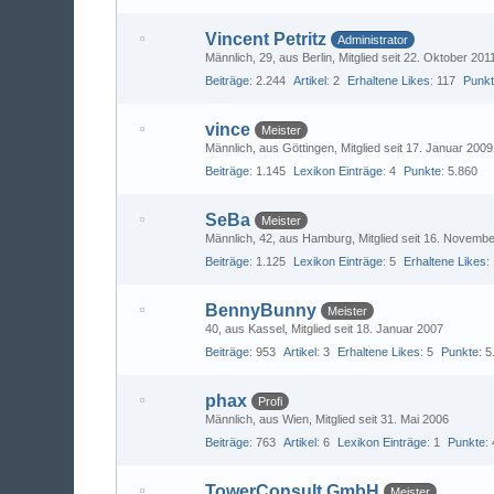
Vincent Petritz
Administrator
Männlich
29
aus Berlin
Mitglied seit 22. Oktober 201
Beiträge
2.244
Artikel
2
Erhaltene Likes
117
Punk
vince
Meister
Männlich
aus Göttingen
Mitglied seit 17. Januar 2009
Beiträge
1.145
Lexikon Einträge
4
Punkte
5.860
SeBa
Meister
Männlich
42
aus Hamburg
Mitglied seit 16. Novemb
Beiträge
1.125
Lexikon Einträge
5
Erhaltene Likes
BennyBunny
Meister
40
aus Kassel
Mitglied seit 18. Januar 2007
Beiträge
953
Artikel
3
Erhaltene Likes
5
Punkte
5
phax
Profi
Männlich
aus Wien
Mitglied seit 31. Mai 2006
Beiträge
763
Artikel
6
Lexikon Einträge
1
Punkte
TowerConsult GmbH
Meister