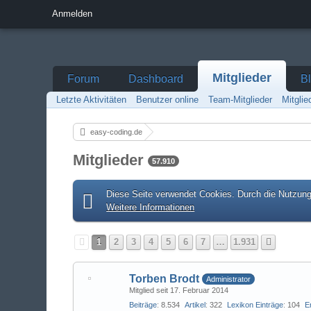
Anmelden
Mitglieder
Forum
Dashboard
B
Letzte Aktivitäten
Benutzer online
Team-Mitglieder
Mitgli
easy-coding.de
Mitglieder
57.910
Diese Seite verwendet Cookies. Durch die Nutzung 
Weitere Informationen
1
2
3
4
5
6
7
…
1.931
Torben Brodt
Administrator
Mitglied seit 17. Februar 2014
Beiträge
8.534
Artikel
322
Lexikon Einträge
104
E