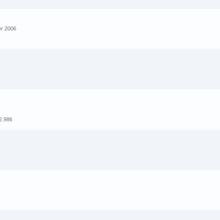
er 2006
2.986