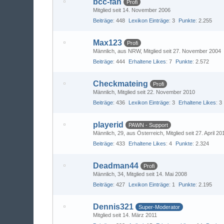
bcc-fan
Profi
Mitglied seit 14. November 2006
Beiträge
448
Lexikon Einträge
3
Punkte
2.255
Max123
Profi
Männlich
aus NRW
Mitglied seit 27. November 2004
Beiträge
444
Erhaltene Likes
7
Punkte
2.572
Checkmateing
Profi
Männlich
Mitglied seit 22. November 2010
Beiträge
436
Lexikon Einträge
3
Erhaltene Likes
3
playerid
PAWN - Support
Männlich
29
aus Österreich
Mitglied seit 27. April 20
Beiträge
433
Erhaltene Likes
4
Punkte
2.324
Deadman44
Profi
Männlich
34
Mitglied seit 14. Mai 2008
Beiträge
427
Lexikon Einträge
1
Punkte
2.195
Dennis321
Super-Moderator
Mitglied seit 14. März 2011