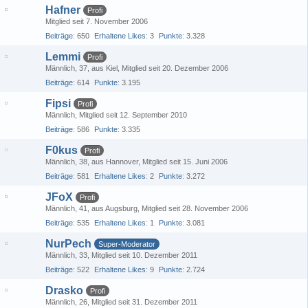
Hafner
Profi
Mitglied seit 7. November 2006
Beiträge
650
Erhaltene Likes
3
Punkte
3.328
Lemmi
Profi
Männlich
37
aus Kiel
Mitglied seit 20. Dezember 2006
Beiträge
614
Punkte
3.195
Fipsi
Profi
Männlich
Mitglied seit 12. September 2010
Beiträge
586
Punkte
3.335
F0kus
Profi
Männlich
38
aus Hannover
Mitglied seit 15. Juni 2006
Beiträge
581
Erhaltene Likes
2
Punkte
3.272
JFoX
Profi
Männlich
41
aus Augsburg
Mitglied seit 28. November 2006
Beiträge
535
Erhaltene Likes
1
Punkte
3.081
NurPech
Super-Moderator
Männlich
33
Mitglied seit 10. Dezember 2011
Beiträge
522
Erhaltene Likes
9
Punkte
2.724
Drasko
Profi
Männlich
26
Mitglied seit 31. Dezember 2011