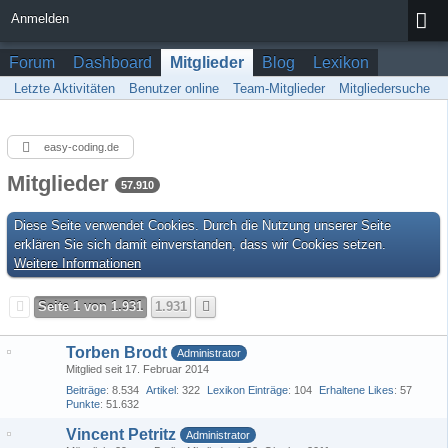
Anmelden
Forum
Dashboard
Mitglieder
Blog
Lexikon
Letzte Aktivitäten
Benutzer online
Team-Mitglieder
Mitgliedersuche
easy-coding.de
Mitglieder
57.910
Diese Seite verwendet Cookies. Durch die Nutzung unserer Seite
erklären Sie sich damit einverstanden, dass wir Cookies setzen.
Weitere Informationen
Seite 1 von 1.931
1.931
Torben Brodt
Administrator
Mitglied seit 17. Februar 2014
Beiträge
8.534
Artikel
322
Lexikon Einträge
104
Erhaltene Likes
57
Punkte
51.632
Vincent Petritz
Administrator