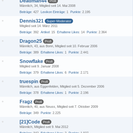
Deadman44
Profi
Männlich
34
Mitglied seit 14. Mai 2008
Beiträge
427
Lexikon Einträge
1
Punkte
2.195
Dennis321
Super-Moderator
Mitglied seit 14. März 2011
Beiträge
392
Artikel
15
Erhaltene Likes
14
Punkte
2.364
Dragon25
Profi
Männlich
43
aus Bonn
Mitglied seit 10. Februar 2006
Beiträge
389
Erhaltene Likes
1
Punkte
2.441
Snowflake
Profi
Mitglied seit 9. Januar 2008
Beiträge
379
Erhaltene Likes
6
Punkte
2.171
truespin
Profi
Männlich
aus Eggenfelden
Mitglied seit 5. Dezember 2006
Beiträge
378
Erhaltene Likes
1
Punkte
2.196
Fragz
Profi
Männlich
40
aus Neuss
Mitglied seit 7. Oktober 2009
Beiträge
349
Punkte
2.225
[21]Code
Profi
Männlich
Mitglied seit 9. Mai 2012