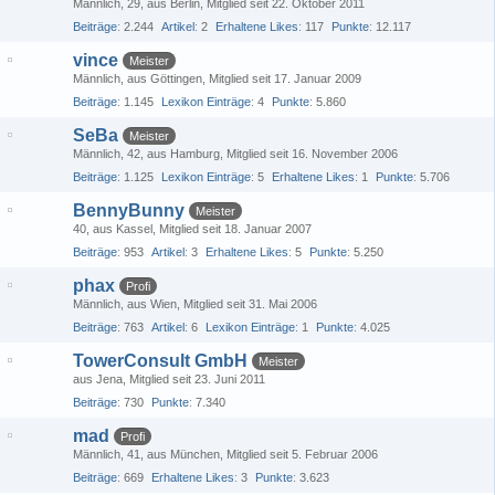
Männlich
29
aus Berlin
Mitglied seit 22. Oktober 2011
Beiträge
2.244
Artikel
2
Erhaltene Likes
117
Punkte
12.117
vince
Meister
Männlich
aus Göttingen
Mitglied seit 17. Januar 2009
Beiträge
1.145
Lexikon Einträge
4
Punkte
5.860
SeBa
Meister
Männlich
42
aus Hamburg
Mitglied seit 16. November 2006
Beiträge
1.125
Lexikon Einträge
5
Erhaltene Likes
1
Punkte
5.706
BennyBunny
Meister
40
aus Kassel
Mitglied seit 18. Januar 2007
Beiträge
953
Artikel
3
Erhaltene Likes
5
Punkte
5.250
phax
Profi
Männlich
aus Wien
Mitglied seit 31. Mai 2006
Beiträge
763
Artikel
6
Lexikon Einträge
1
Punkte
4.025
TowerConsult GmbH
Meister
aus Jena
Mitglied seit 23. Juni 2011
Beiträge
730
Punkte
7.340
mad
Profi
Männlich
41
aus München
Mitglied seit 5. Februar 2006
Beiträge
669
Erhaltene Likes
3
Punkte
3.623