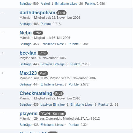
Beiträge
509
Artikel
1
Erhaltene Likes
26
Punkte
2.986
darthdespotism
Profi
Männlich
Mitglied seit 22. November 2006
Beiträge
483
Punkte
2.715
Nebu
Profi
Männlich
Mitglied seit 16. Mai 2006
Beiträge
458
Erhaltene Likes
1
Punkte
2.381
bcc-fan
Profi
Mitglied seit 14. November 2006
Beiträge
448
Lexikon Einträge
3
Punkte
2.255
Max123
Profi
Männlich
aus NRW
Mitglied seit 27. November 2004
Beiträge
444
Erhaltene Likes
7
Punkte
2.572
Checkmateing
Profi
Männlich
Mitglied seit 22. November 2010
Beiträge
436
Lexikon Einträge
3
Erhaltene Likes
3
Punkte
2.483
playerid
PAWN - Support
Männlich
29
aus Österreich
Mitglied seit 27. April 2012
Beiträge
433
Erhaltene Likes
4
Punkte
2.324