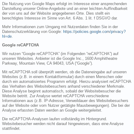
Die Nutzung von Google Maps erfolgt im Interesse einer ansprechenden
Darstellung unserer Online-Angebote und an einer leichten Auffindbarkeit
der von uns auf der Website angegebenen Orte. Dies stellt ein
berechtigtes Interesse im Sinne von Art. 6 Abs. 1 lit. f DSGVO dar.
Mehr Informationen zum Umgang mit Nutzerdaten finden Sie in der
Datenschutzerklärung von Google:
https://policies.google.com/privacy?
hl=de
.
Google reCAPTCHA
Wir nutzen “Google reCAPTCHA” (im Folgenden “reCAPTCHA”) auf
unseren Websites. Anbieter ist die Google Inc., 1600 Amphitheatre
Parkway, Mountain View, CA 94043, USA (“Google”).
Mit reCAPTCHA soll überprüft werden, ob die Dateneingabe auf unseren
Websites (z.B. in einem Kontaktformular) durch einen Menschen oder
durch ein automatisiertes Programm erfolgt. Hierzu analysiert reCAPTCHA
das Verhalten des Websitebesuchers anhand verschiedener Merkmale.
Diese Analyse beginnt automatisch, sobald der Websitebesucher die
Website betritt. Zur Analyse wertet reCAPTCHA verschiedene
Informationen aus (z.B. IP-Adresse, Verweildauer des Websitebesuchers
auf der Website oder vom Nutzer getätigte Mausbewegungen). Die bei der
Analyse erfassten Daten werden an Google weitergeleitet.
Die reCAPTCHA-Analysen laufen vollständig im Hintergrund.
Websitebesucher werden nicht darauf hingewiesen, dass eine Analyse
stattfindet.