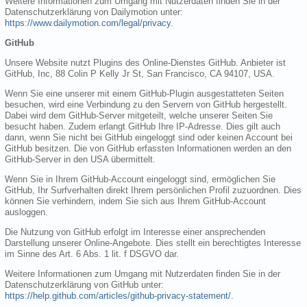
Weitere Informationen zum Umgang mit Nutzerdaten finden Sie in der
Datenschutzerklärung von Dailymotion unter:
https://www.dailymotion.com/legal/privacy
.
GitHub
Unsere Website nutzt Plugins des Online-Dienstes GitHub. Anbieter ist
GitHub, Inc, 88 Colin P Kelly Jr St, San Francisco, CA 94107, USA.
Wenn Sie eine unserer mit einem GitHub-Plugin ausgestatteten Seiten
besuchen, wird eine Verbindung zu den Servern von GitHub hergestellt.
Dabei wird dem GitHub-Server mitgeteilt, welche unserer Seiten Sie
besucht haben. Zudem erlangt GitHub Ihre IP-Adresse. Dies gilt auch
dann, wenn Sie nicht bei GitHub eingeloggt sind oder keinen Account bei
GitHub besitzen. Die von GitHub erfassten Informationen werden an den
GitHub-Server in den USA übermittelt.
Wenn Sie in Ihrem GitHub-Account eingeloggt sind, ermöglichen Sie
GitHub, Ihr Surfverhalten direkt Ihrem persönlichen Profil zuzuordnen. Dies
können Sie verhindern, indem Sie sich aus Ihrem GitHub-Account
ausloggen.
Die Nutzung von GitHub erfolgt im Interesse einer ansprechenden
Darstellung unserer Online-Angebote. Dies stellt ein berechtigtes Interesse
im Sinne des Art. 6 Abs. 1 lit. f DSGVO dar.
Weitere Informationen zum Umgang mit Nutzerdaten finden Sie in der
Datenschutzerklärung von GitHub unter:
https://help.github.com/articles/github-privacy-statement/
.