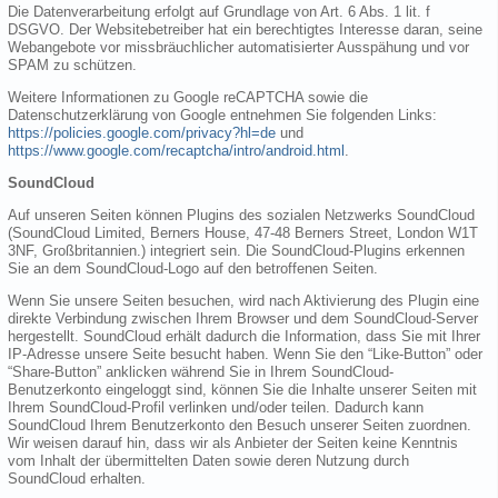
Die Datenverarbeitung erfolgt auf Grundlage von Art. 6 Abs. 1 lit. f
DSGVO. Der Websitebetreiber hat ein berechtigtes Interesse daran, seine
Webangebote vor missbräuchlicher automatisierter Ausspähung und vor
SPAM zu schützen.
Weitere Informationen zu Google reCAPTCHA sowie die
Datenschutzerklärung von Google entnehmen Sie folgenden Links:
https://policies.google.com/privacy?hl=de
und
https://www.google.com/recaptcha/intro/android.html
.
SoundCloud
Auf unseren Seiten können Plugins des sozialen Netzwerks SoundCloud
(SoundCloud Limited, Berners House, 47-48 Berners Street, London W1T
3NF, Großbritannien.) integriert sein. Die SoundCloud-Plugins erkennen
Sie an dem SoundCloud-Logo auf den betroffenen Seiten.
Wenn Sie unsere Seiten besuchen, wird nach Aktivierung des Plugin eine
direkte Verbindung zwischen Ihrem Browser und dem SoundCloud-Server
hergestellt. SoundCloud erhält dadurch die Information, dass Sie mit Ihrer
IP-Adresse unsere Seite besucht haben. Wenn Sie den “Like-Button” oder
“Share-Button” anklicken während Sie in Ihrem SoundCloud-
Benutzerkonto eingeloggt sind, können Sie die Inhalte unserer Seiten mit
Ihrem SoundCloud-Profil verlinken und/oder teilen. Dadurch kann
SoundCloud Ihrem Benutzerkonto den Besuch unserer Seiten zuordnen.
Wir weisen darauf hin, dass wir als Anbieter der Seiten keine Kenntnis
vom Inhalt der übermittelten Daten sowie deren Nutzung durch
SoundCloud erhalten.