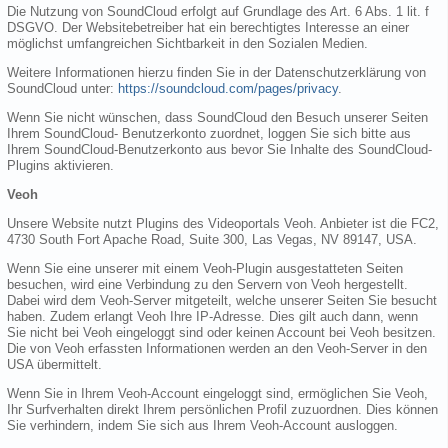
Die Nutzung von SoundCloud erfolgt auf Grundlage des Art. 6 Abs. 1 lit. f
DSGVO. Der Websitebetreiber hat ein berechtigtes Interesse an einer
möglichst umfangreichen Sichtbarkeit in den Sozialen Medien.
Weitere Informationen hierzu finden Sie in der Datenschutzerklärung von
SoundCloud unter:
https://soundcloud.com/pages/privacy
.
Wenn Sie nicht wünschen, dass SoundCloud den Besuch unserer Seiten
Ihrem SoundCloud- Benutzerkonto zuordnet, loggen Sie sich bitte aus
Ihrem SoundCloud-Benutzerkonto aus bevor Sie Inhalte des SoundCloud-
Plugins aktivieren.
Veoh
Unsere Website nutzt Plugins des Videoportals Veoh. Anbieter ist die FC2,
4730 South Fort Apache Road, Suite 300, Las Vegas, NV 89147, USA.
Wenn Sie eine unserer mit einem Veoh-Plugin ausgestatteten Seiten
besuchen, wird eine Verbindung zu den Servern von Veoh hergestellt.
Dabei wird dem Veoh-Server mitgeteilt, welche unserer Seiten Sie besucht
haben. Zudem erlangt Veoh Ihre IP-Adresse. Dies gilt auch dann, wenn
Sie nicht bei Veoh eingeloggt sind oder keinen Account bei Veoh besitzen.
Die von Veoh erfassten Informationen werden an den Veoh-Server in den
USA übermittelt.
Wenn Sie in Ihrem Veoh-Account eingeloggt sind, ermöglichen Sie Veoh,
Ihr Surfverhalten direkt Ihrem persönlichen Profil zuzuordnen. Dies können
Sie verhindern, indem Sie sich aus Ihrem Veoh-Account ausloggen.