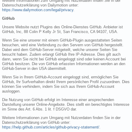
Weitere Informationen zum Umgang mit Nutzerdaten finden Sie in der
Datenschutzerklärung von Dailymotion unter:
https://www.dailymotion.com/legal/privacy
.
GitHub
Unsere Website nutzt Plugins des Online-Dienstes GitHub. Anbieter ist
GitHub, Inc, 88 Colin P Kelly Jr St, San Francisco, CA 94107, USA.
Wenn Sie eine unserer mit einem GitHub-Plugin ausgestatteten Seiten
besuchen, wird eine Verbindung zu den Servern von GitHub hergestellt.
Dabei wird dem GitHub-Server mitgeteilt, welche unserer Seiten Sie
besucht haben. Zudem erlangt GitHub Ihre IP-Adresse. Dies gilt auch
dann, wenn Sie nicht bei GitHub eingeloggt sind oder keinen Account bei
GitHub besitzen. Die von GitHub erfassten Informationen werden an den
GitHub-Server in den USA übermittelt.
Wenn Sie in Ihrem GitHub-Account eingeloggt sind, ermöglichen Sie
GitHub, Ihr Surfverhalten direkt Ihrem persönlichen Profil zuzuordnen. Dies
können Sie verhindern, indem Sie sich aus Ihrem GitHub-Account
ausloggen.
Die Nutzung von GitHub erfolgt im Interesse einer ansprechenden
Darstellung unserer Online-Angebote. Dies stellt ein berechtigtes Interesse
im Sinne des Art. 6 Abs. 1 lit. f DSGVO dar.
Weitere Informationen zum Umgang mit Nutzerdaten finden Sie in der
Datenschutzerklärung von GitHub unter:
https://help.github.com/articles/github-privacy-statement/
.