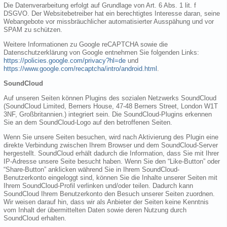
Die Datenverarbeitung erfolgt auf Grundlage von Art. 6 Abs. 1 lit. f
DSGVO. Der Websitebetreiber hat ein berechtigtes Interesse daran, seine
Webangebote vor missbräuchlicher automatisierter Ausspähung und vor
SPAM zu schützen.
Weitere Informationen zu Google reCAPTCHA sowie die
Datenschutzerklärung von Google entnehmen Sie folgenden Links:
https://policies.google.com/privacy?hl=de
und
https://www.google.com/recaptcha/intro/android.html
.
SoundCloud
Auf unseren Seiten können Plugins des sozialen Netzwerks SoundCloud
(SoundCloud Limited, Berners House, 47-48 Berners Street, London W1T
3NF, Großbritannien.) integriert sein. Die SoundCloud-Plugins erkennen
Sie an dem SoundCloud-Logo auf den betroffenen Seiten.
Wenn Sie unsere Seiten besuchen, wird nach Aktivierung des Plugin eine
direkte Verbindung zwischen Ihrem Browser und dem SoundCloud-Server
hergestellt. SoundCloud erhält dadurch die Information, dass Sie mit Ihrer
IP-Adresse unsere Seite besucht haben. Wenn Sie den “Like-Button” oder
“Share-Button” anklicken während Sie in Ihrem SoundCloud-
Benutzerkonto eingeloggt sind, können Sie die Inhalte unserer Seiten mit
Ihrem SoundCloud-Profil verlinken und/oder teilen. Dadurch kann
SoundCloud Ihrem Benutzerkonto den Besuch unserer Seiten zuordnen.
Wir weisen darauf hin, dass wir als Anbieter der Seiten keine Kenntnis
vom Inhalt der übermittelten Daten sowie deren Nutzung durch
SoundCloud erhalten.