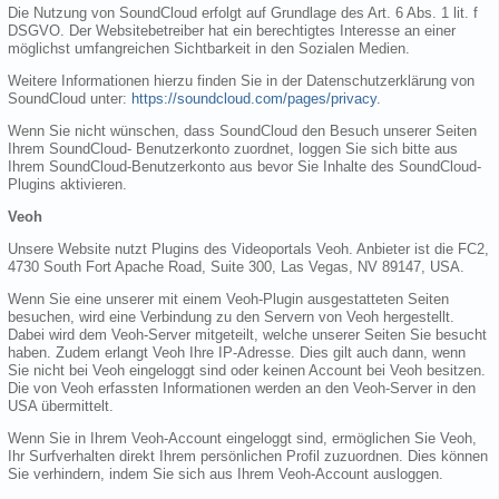
Die Nutzung von SoundCloud erfolgt auf Grundlage des Art. 6 Abs. 1 lit. f
DSGVO. Der Websitebetreiber hat ein berechtigtes Interesse an einer
möglichst umfangreichen Sichtbarkeit in den Sozialen Medien.
Weitere Informationen hierzu finden Sie in der Datenschutzerklärung von
SoundCloud unter:
https://soundcloud.com/pages/privacy
.
Wenn Sie nicht wünschen, dass SoundCloud den Besuch unserer Seiten
Ihrem SoundCloud- Benutzerkonto zuordnet, loggen Sie sich bitte aus
Ihrem SoundCloud-Benutzerkonto aus bevor Sie Inhalte des SoundCloud-
Plugins aktivieren.
Veoh
Unsere Website nutzt Plugins des Videoportals Veoh. Anbieter ist die FC2,
4730 South Fort Apache Road, Suite 300, Las Vegas, NV 89147, USA.
Wenn Sie eine unserer mit einem Veoh-Plugin ausgestatteten Seiten
besuchen, wird eine Verbindung zu den Servern von Veoh hergestellt.
Dabei wird dem Veoh-Server mitgeteilt, welche unserer Seiten Sie besucht
haben. Zudem erlangt Veoh Ihre IP-Adresse. Dies gilt auch dann, wenn
Sie nicht bei Veoh eingeloggt sind oder keinen Account bei Veoh besitzen.
Die von Veoh erfassten Informationen werden an den Veoh-Server in den
USA übermittelt.
Wenn Sie in Ihrem Veoh-Account eingeloggt sind, ermöglichen Sie Veoh,
Ihr Surfverhalten direkt Ihrem persönlichen Profil zuzuordnen. Dies können
Sie verhindern, indem Sie sich aus Ihrem Veoh-Account ausloggen.