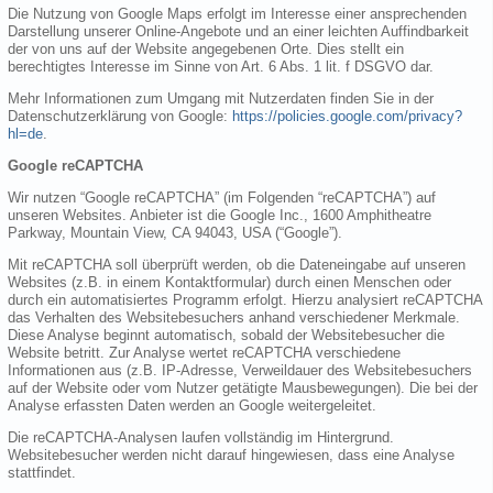
Die Nutzung von Google Maps erfolgt im Interesse einer ansprechenden
Darstellung unserer Online-Angebote und an einer leichten Auffindbarkeit
der von uns auf der Website angegebenen Orte. Dies stellt ein
berechtigtes Interesse im Sinne von Art. 6 Abs. 1 lit. f DSGVO dar.
Mehr Informationen zum Umgang mit Nutzerdaten finden Sie in der
Datenschutzerklärung von Google:
https://policies.google.com/privacy?
hl=de
.
Google reCAPTCHA
Wir nutzen “Google reCAPTCHA” (im Folgenden “reCAPTCHA”) auf
unseren Websites. Anbieter ist die Google Inc., 1600 Amphitheatre
Parkway, Mountain View, CA 94043, USA (“Google”).
Mit reCAPTCHA soll überprüft werden, ob die Dateneingabe auf unseren
Websites (z.B. in einem Kontaktformular) durch einen Menschen oder
durch ein automatisiertes Programm erfolgt. Hierzu analysiert reCAPTCHA
das Verhalten des Websitebesuchers anhand verschiedener Merkmale.
Diese Analyse beginnt automatisch, sobald der Websitebesucher die
Website betritt. Zur Analyse wertet reCAPTCHA verschiedene
Informationen aus (z.B. IP-Adresse, Verweildauer des Websitebesuchers
auf der Website oder vom Nutzer getätigte Mausbewegungen). Die bei der
Analyse erfassten Daten werden an Google weitergeleitet.
Die reCAPTCHA-Analysen laufen vollständig im Hintergrund.
Websitebesucher werden nicht darauf hingewiesen, dass eine Analyse
stattfindet.