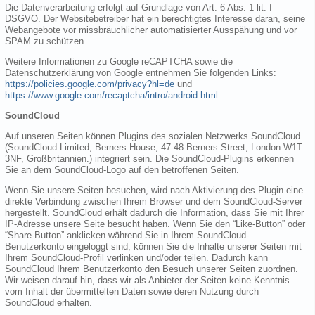
Die Datenverarbeitung erfolgt auf Grundlage von Art. 6 Abs. 1 lit. f
DSGVO. Der Websitebetreiber hat ein berechtigtes Interesse daran, seine
Webangebote vor missbräuchlicher automatisierter Ausspähung und vor
SPAM zu schützen.
Weitere Informationen zu Google reCAPTCHA sowie die
Datenschutzerklärung von Google entnehmen Sie folgenden Links:
https://policies.google.com/privacy?hl=de
und
https://www.google.com/recaptcha/intro/android.html
.
SoundCloud
Auf unseren Seiten können Plugins des sozialen Netzwerks SoundCloud
(SoundCloud Limited, Berners House, 47-48 Berners Street, London W1T
3NF, Großbritannien.) integriert sein. Die SoundCloud-Plugins erkennen
Sie an dem SoundCloud-Logo auf den betroffenen Seiten.
Wenn Sie unsere Seiten besuchen, wird nach Aktivierung des Plugin eine
direkte Verbindung zwischen Ihrem Browser und dem SoundCloud-Server
hergestellt. SoundCloud erhält dadurch die Information, dass Sie mit Ihrer
IP-Adresse unsere Seite besucht haben. Wenn Sie den “Like-Button” oder
“Share-Button” anklicken während Sie in Ihrem SoundCloud-
Benutzerkonto eingeloggt sind, können Sie die Inhalte unserer Seiten mit
Ihrem SoundCloud-Profil verlinken und/oder teilen. Dadurch kann
SoundCloud Ihrem Benutzerkonto den Besuch unserer Seiten zuordnen.
Wir weisen darauf hin, dass wir als Anbieter der Seiten keine Kenntnis
vom Inhalt der übermittelten Daten sowie deren Nutzung durch
SoundCloud erhalten.