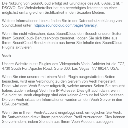
Die Nutzung von SoundCloud erfolgt auf Grundlage des Art. 6 Abs. 1 lit. f
DSGVO. Der Websitebetreiber hat ein berechtigtes Interesse an einer
möglichst umfangreichen Sichtbarkeit in den Sozialen Medien.
Weitere Informationen hierzu finden Sie in der Datenschutzerklärung von
SoundCloud unter:
https://soundcloud.com/pages/privacy
.
Wenn Sie nicht wünschen, dass SoundCloud den Besuch unserer Seiten
Ihrem SoundCloud- Benutzerkonto zuordnet, loggen Sie sich bitte aus
Ihrem SoundCloud-Benutzerkonto aus bevor Sie Inhalte des SoundCloud-
Plugins aktivieren.
Veoh
Unsere Website nutzt Plugins des Videoportals Veoh. Anbieter ist die FC2,
4730 South Fort Apache Road, Suite 300, Las Vegas, NV 89147, USA.
Wenn Sie eine unserer mit einem Veoh-Plugin ausgestatteten Seiten
besuchen, wird eine Verbindung zu den Servern von Veoh hergestellt.
Dabei wird dem Veoh-Server mitgeteilt, welche unserer Seiten Sie besucht
haben. Zudem erlangt Veoh Ihre IP-Adresse. Dies gilt auch dann, wenn
Sie nicht bei Veoh eingeloggt sind oder keinen Account bei Veoh besitzen.
Die von Veoh erfassten Informationen werden an den Veoh-Server in den
USA übermittelt.
Wenn Sie in Ihrem Veoh-Account eingeloggt sind, ermöglichen Sie Veoh,
Ihr Surfverhalten direkt Ihrem persönlichen Profil zuzuordnen. Dies können
Sie verhindern, indem Sie sich aus Ihrem Veoh-Account ausloggen.