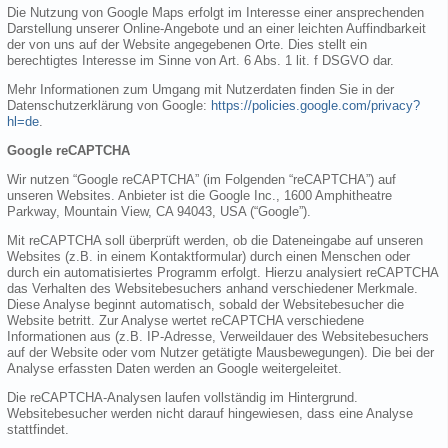
Die Nutzung von Google Maps erfolgt im Interesse einer ansprechenden
Darstellung unserer Online-Angebote und an einer leichten Auffindbarkeit
der von uns auf der Website angegebenen Orte. Dies stellt ein
berechtigtes Interesse im Sinne von Art. 6 Abs. 1 lit. f DSGVO dar.
Mehr Informationen zum Umgang mit Nutzerdaten finden Sie in der
Datenschutzerklärung von Google:
https://policies.google.com/privacy?
hl=de
.
Google reCAPTCHA
Wir nutzen “Google reCAPTCHA” (im Folgenden “reCAPTCHA”) auf
unseren Websites. Anbieter ist die Google Inc., 1600 Amphitheatre
Parkway, Mountain View, CA 94043, USA (“Google”).
Mit reCAPTCHA soll überprüft werden, ob die Dateneingabe auf unseren
Websites (z.B. in einem Kontaktformular) durch einen Menschen oder
durch ein automatisiertes Programm erfolgt. Hierzu analysiert reCAPTCHA
das Verhalten des Websitebesuchers anhand verschiedener Merkmale.
Diese Analyse beginnt automatisch, sobald der Websitebesucher die
Website betritt. Zur Analyse wertet reCAPTCHA verschiedene
Informationen aus (z.B. IP-Adresse, Verweildauer des Websitebesuchers
auf der Website oder vom Nutzer getätigte Mausbewegungen). Die bei der
Analyse erfassten Daten werden an Google weitergeleitet.
Die reCAPTCHA-Analysen laufen vollständig im Hintergrund.
Websitebesucher werden nicht darauf hingewiesen, dass eine Analyse
stattfindet.