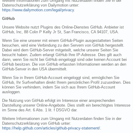
Weitere Informationen zum Umgang mit Nutzerdaten finden Sie in der
Datenschutzerklärung von Dailymotion unter:
https://www.dailymotion.com/legal/privacy
.
GitHub
Unsere Website nutzt Plugins des Online-Dienstes GitHub. Anbieter ist
GitHub, Inc, 88 Colin P Kelly Jr St, San Francisco, CA 94107, USA.
Wenn Sie eine unserer mit einem GitHub-Plugin ausgestatteten Seiten
besuchen, wird eine Verbindung zu den Servern von GitHub hergestellt.
Dabei wird dem GitHub-Server mitgeteilt, welche unserer Seiten Sie
besucht haben. Zudem erlangt GitHub Ihre IP-Adresse. Dies gilt auch
dann, wenn Sie nicht bei GitHub eingeloggt sind oder keinen Account bei
GitHub besitzen. Die von GitHub erfassten Informationen werden an den
GitHub-Server in den USA übermittelt.
Wenn Sie in Ihrem GitHub-Account eingeloggt sind, ermöglichen Sie
GitHub, Ihr Surfverhalten direkt Ihrem persönlichen Profil zuzuordnen. Dies
können Sie verhindern, indem Sie sich aus Ihrem GitHub-Account
ausloggen.
Die Nutzung von GitHub erfolgt im Interesse einer ansprechenden
Darstellung unserer Online-Angebote. Dies stellt ein berechtigtes Interesse
im Sinne des Art. 6 Abs. 1 lit. f DSGVO dar.
Weitere Informationen zum Umgang mit Nutzerdaten finden Sie in der
Datenschutzerklärung von GitHub unter:
https://help.github.com/articles/github-privacy-statement/
.