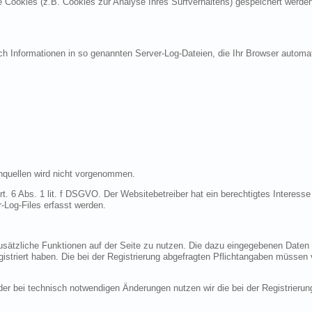
re Cookies (z.B. Cookies zur Analyse Ihres Surfverhaltens) gespeichert werde
ch Informationen in so genannten Server-Log-Dateien, die Ihr Browser automat
quellen wird nicht vorgenommen.
t. 6 Abs. 1 lit. f DSGVO. Der Websitebetreiber hat ein berechtigtes Interesse 
-Log-Files erfasst werden.
 zusätzliche Funktionen auf der Seite zu nutzen. Die dazu eingegebenen Dat
egistriert haben. Die bei der Registrierung abgefragten Pflichtangaben müssen
r bei technisch notwendigen Änderungen nutzen wir die bei der Registrieru