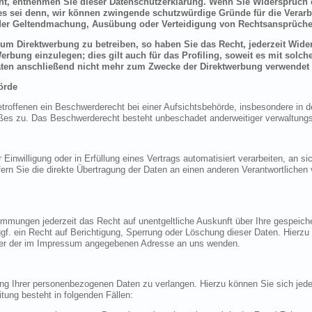
ht, entnehmen Sie dieser Datenschutzerklärung. Wenn Sie Widerspruch e
s sei denn, wir können zwingende schutzwürdige Gründe für die Verarbe
t der Geltendmachung, Ausübung oder Verteidigung von Rechtsansprüche
um Direktwerbung zu betreiben, so haben Sie das Recht, jederzeit Wider
bung einzulegen; dies gilt auch für das Profiling, soweit es mit solch
ten anschließend nicht mehr zum Zwecke der Direktwerbung verwendet 
örde
offenen ein Beschwerderecht bei einer Aufsichtsbehörde, insbesondere in de
es zu. Das Beschwerderecht besteht unbeschadet anderweitiger verwaltungsre
 Einwilligung oder in Erfüllung eines Vertrags automatisiert verarbeiten, an si
 Sie die direkte Übertragung der Daten an einen anderen Verantwortlichen ve
mmungen jederzeit das Recht auf unentgeltliche Auskunft über Ihre gespeic
f. ein Recht auf Berichtigung, Sperrung oder Löschung dieser Daten. Hierz
ter der im Impressum angegebenen Adresse an uns wenden.
ung Ihrer personenbezogenen Daten zu verlangen. Hierzu können Sie sich je
ung besteht in folgenden Fällen: