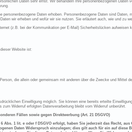
ersönlichen Daten sehr ernst. Wir behandeln Ihre personenbezogenen Daten ve
rung.
 personenbezogene Daten erhoben. Personenbezogene Daten sind Daten, mit 
 Daten wir erheben und wofür wir sie nutzen. Sie erläutert auch, wie und zu
ternet (z.B. bei der Kommunikation per E-Mail) Sicherheitslücken aufweisen 
 dieser Website ist:
sche Person, die allein oder gemeinsam mit anderen über die Zwecke und Mittel
drücklichen Einwilligung möglich. Sie können eine bereits erteilte Einwilligung
is zum Widerruf erfolgten Datenverarbeitung bleibt vom Widerruf unberührt.
onderen Fällen sowie gegen Direktwerbung (Art. 21 DSGVO)
 Abs. 1 lit. e oder f DSGVO erfolgt, haben Sie jederzeit das Recht, aus
genen Daten Widerspruch einzulegen; dies gilt auch für ein auf diese B