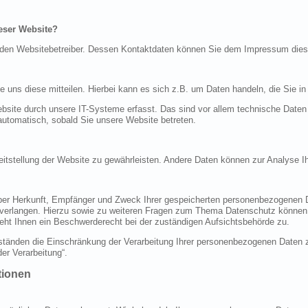
ieser Website?
ch den Websitebetreiber. Dessen Kontaktdaten können Sie dem Impressum die
uns diese mitteilen. Hierbei kann es sich z.B. um Daten handeln, die Sie in
ite durch unsere IT-Systeme erfasst. Das sind vor allem technische Daten (
 automatisch, sobald Sie unsere Website betreten.
ereitstellung der Website zu gewährleisten. Andere Daten können zur Analyse 
 über Herkunft, Empfänger und Zweck Ihrer gespeicherten personenbezogenen 
 verlangen. Hierzu sowie zu weiteren Fragen zum Thema Datenschutz können 
ht Ihnen ein Beschwerderecht bei der zuständigen Aufsichtsbehörde zu.
änden die Einschränkung der Verarbeitung Ihrer personenbezogenen Daten zu
er Verarbeitung“.
tionen