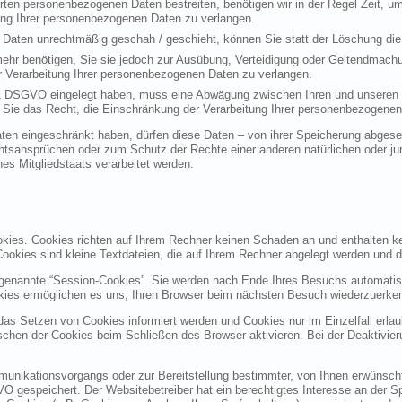
erten personenbezogenen Daten bestreiten, benötigen wir in der Regel Zeit, u
ung Ihrer personenbezogenen Daten zu verlangen.
Daten unrechtmäßig geschah / geschieht, können Sie statt der Löschung die
ehr benötigen, Sie sie jedoch zur Ausübung, Verteidigung oder Geltendmac
r Verarbeitung Ihrer personenbezogenen Daten zu verlangen.
 1 DSGVO eingelegt haben, muss eine Abwägung zwischen Ihren und unseren
 Sie das Recht, die Einschränkung der Verarbeitung Ihrer personenbezogenen
en eingeschränkt haben, dürfen diese Daten – von ihrer Speicherung abgesehe
sansprüchen oder zum Schutz der Rechte einer anderen natürlichen oder jur
nes Mitgliedstaats verarbeitet werden.
okies. Cookies richten auf Ihrem Rechner keinen Schaden an und enthalten k
 Cookies sind kleine Textdateien, die auf Ihrem Rechner abgelegt werden und d
genannte “Session-Cookies”. Sie werden nach Ende Ihres Besuchs automatisc
okies ermöglichen es uns, Ihren Browser beim nächsten Besuch wiederzuerke
 das Setzen von Cookies informiert werden und Cookies nur im Einzelfall erl
chen der Cookies beim Schließen des Browser aktivieren. Bei der Deaktivier
unikationsvorgangs oder zur Bereitstellung bestimmter, von Ihnen erwünschte
GVO gespeichert. Der Websitebetreiber hat ein berechtigtes Interesse an der S