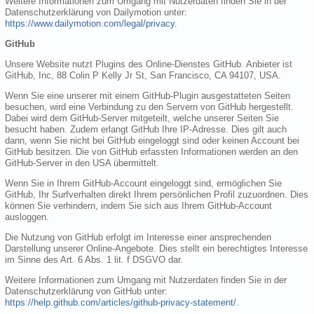
Weitere Informationen zum Umgang mit Nutzerdaten finden Sie in der
Datenschutzerklärung von Dailymotion unter:
https://www.dailymotion.com/legal/privacy
.
GitHub
Unsere Website nutzt Plugins des Online-Dienstes GitHub. Anbieter ist
GitHub, Inc, 88 Colin P Kelly Jr St, San Francisco, CA 94107, USA.
Wenn Sie eine unserer mit einem GitHub-Plugin ausgestatteten Seiten
besuchen, wird eine Verbindung zu den Servern von GitHub hergestellt.
Dabei wird dem GitHub-Server mitgeteilt, welche unserer Seiten Sie
besucht haben. Zudem erlangt GitHub Ihre IP-Adresse. Dies gilt auch
dann, wenn Sie nicht bei GitHub eingeloggt sind oder keinen Account bei
GitHub besitzen. Die von GitHub erfassten Informationen werden an den
GitHub-Server in den USA übermittelt.
Wenn Sie in Ihrem GitHub-Account eingeloggt sind, ermöglichen Sie
GitHub, Ihr Surfverhalten direkt Ihrem persönlichen Profil zuzuordnen. Dies
können Sie verhindern, indem Sie sich aus Ihrem GitHub-Account
ausloggen.
Die Nutzung von GitHub erfolgt im Interesse einer ansprechenden
Darstellung unserer Online-Angebote. Dies stellt ein berechtigtes Interesse
im Sinne des Art. 6 Abs. 1 lit. f DSGVO dar.
Weitere Informationen zum Umgang mit Nutzerdaten finden Sie in der
Datenschutzerklärung von GitHub unter:
https://help.github.com/articles/github-privacy-statement/
.