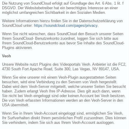
Die Nutzung von SoundCloud erfolgt auf Grundlage des Art. 6 Abs. 1 lit. f
DSGVO. Der Websitebetreiber hat ein berechtigtes Interesse an einer
möglichst umfangreichen Sichtbarkeit in den Sozialen Medien.
Weitere Informationen hierzu finden Sie in der Datenschutzerklärung von
SoundCloud unter:
https://soundcloud.com/pages/privacy
.
Wenn Sie nicht wünschen, dass SoundCloud den Besuch unserer Seiten
Ihrem SoundCloud- Benutzerkonto zuordnet, loggen Sie sich bitte aus
Ihrem SoundCloud-Benutzerkonto aus bevor Sie Inhalte des SoundCloud-
Plugins aktivieren.
Veoh
Unsere Website nutzt Plugins des Videoportals Veoh. Anbieter ist die FC2,
4730 South Fort Apache Road, Suite 300, Las Vegas, NV 89147, USA.
Wenn Sie eine unserer mit einem Veoh-Plugin ausgestatteten Seiten
besuchen, wird eine Verbindung zu den Servern von Veoh hergestellt.
Dabei wird dem Veoh-Server mitgeteilt, welche unserer Seiten Sie besucht
haben. Zudem erlangt Veoh Ihre IP-Adresse. Dies gilt auch dann, wenn
Sie nicht bei Veoh eingeloggt sind oder keinen Account bei Veoh besitzen.
Die von Veoh erfassten Informationen werden an den Veoh-Server in den
USA übermittelt.
Wenn Sie in Ihrem Veoh-Account eingeloggt sind, ermöglichen Sie Veoh,
Ihr Surfverhalten direkt Ihrem persönlichen Profil zuzuordnen. Dies können
Sie verhindern, indem Sie sich aus Ihrem Veoh-Account ausloggen.