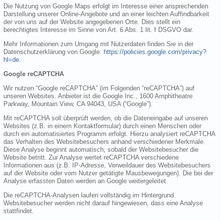
Die Nutzung von Google Maps erfolgt im Interesse einer ansprechenden
Darstellung unserer Online-Angebote und an einer leichten Auffindbarkeit
der von uns auf der Website angegebenen Orte. Dies stellt ein
berechtigtes Interesse im Sinne von Art. 6 Abs. 1 lit. f DSGVO dar.
Mehr Informationen zum Umgang mit Nutzerdaten finden Sie in der
Datenschutzerklärung von Google:
https://policies.google.com/privacy?
hl=de
.
Google reCAPTCHA
Wir nutzen “Google reCAPTCHA” (im Folgenden “reCAPTCHA”) auf
unseren Websites. Anbieter ist die Google Inc., 1600 Amphitheatre
Parkway, Mountain View, CA 94043, USA (“Google”).
Mit reCAPTCHA soll überprüft werden, ob die Dateneingabe auf unseren
Websites (z.B. in einem Kontaktformular) durch einen Menschen oder
durch ein automatisiertes Programm erfolgt. Hierzu analysiert reCAPTCHA
das Verhalten des Websitebesuchers anhand verschiedener Merkmale.
Diese Analyse beginnt automatisch, sobald der Websitebesucher die
Website betritt. Zur Analyse wertet reCAPTCHA verschiedene
Informationen aus (z.B. IP-Adresse, Verweildauer des Websitebesuchers
auf der Website oder vom Nutzer getätigte Mausbewegungen). Die bei der
Analyse erfassten Daten werden an Google weitergeleitet.
Die reCAPTCHA-Analysen laufen vollständig im Hintergrund.
Websitebesucher werden nicht darauf hingewiesen, dass eine Analyse
stattfindet.