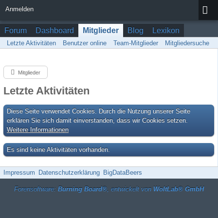
Anmelden
Forum
Dashboard
Mitglieder
Blog
Lexikon
Letzte Aktivitäten
Benutzer online
Team-Mitglieder
Mitgliedersuche
Mitglieder
Letzte Aktivitäten
Diese Seite verwendet Cookies. Durch die Nutzung unserer Seite
erklären Sie sich damit einverstanden, dass wir Cookies setzen.
Weitere Informationen
Es sind keine Aktivitäten vorhanden.
Impressum
Datenschutzerklärung
BigDataBeers
Forensoftware:
Burning Board®
, entwickelt von
WoltLab® GmbH