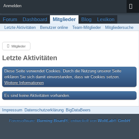
Anmelden
Forum
Dashboard
Mitglieder
Blog
Lexikon
Letzte Aktivitäten
Benutzer online
Team-Mitglieder
Mitgliedersuche
Mitglieder
Letzte Aktivitäten
Diese Seite verwendet Cookies. Durch die Nutzung unserer Seite
erklären Sie sich damit einverstanden, dass wir Cookies setzen.
Weitere Informationen
Es sind keine Aktivitäten vorhanden.
Impressum
Datenschutzerklärung
BigDataBeers
Forensoftware:
Burning Board®
, entwickelt von
WoltLab® GmbH