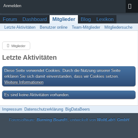
Anmelden
Forum
Dashboard
Mitglieder
Blog
Lexikon
Letzte Aktivitäten
Benutzer online
Team-Mitglieder
Mitgliedersuche
Mitglieder
Letzte Aktivitäten
Diese Seite verwendet Cookies. Durch die Nutzung unserer Seite
erklären Sie sich damit einverstanden, dass wir Cookies setzen.
Weitere Informationen
Es sind keine Aktivitäten vorhanden.
Impressum
Datenschutzerklärung
BigDataBeers
Forensoftware:
Burning Board®
, entwickelt von
WoltLab® GmbH