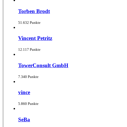
Torben Brodt
51.632 Punkte
Vincent Petritz
12.117 Punkte
TowerConsult GmbH
7.340 Punkte
vince
5.860 Punkte
SeBa