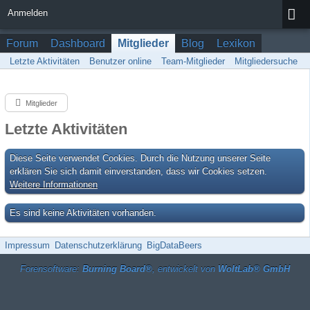
Anmelden
Forum
Dashboard
Mitglieder
Blog
Lexikon
Letzte Aktivitäten
Benutzer online
Team-Mitglieder
Mitgliedersuche
Mitglieder
Letzte Aktivitäten
Diese Seite verwendet Cookies. Durch die Nutzung unserer Seite
erklären Sie sich damit einverstanden, dass wir Cookies setzen.
Weitere Informationen
Es sind keine Aktivitäten vorhanden.
Impressum
Datenschutzerklärung
BigDataBeers
Forensoftware:
Burning Board®
, entwickelt von
WoltLab® GmbH