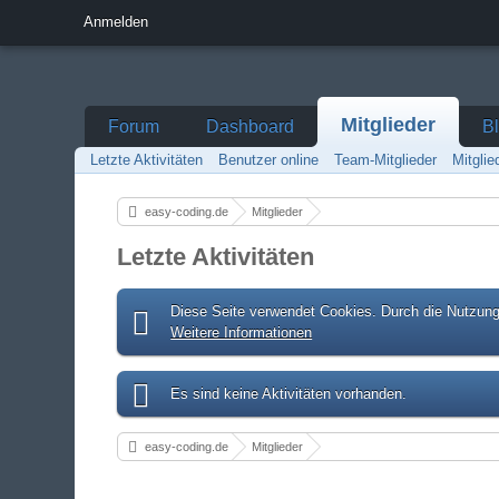
Anmelden
Mitglieder
Forum
Dashboard
B
Letzte Aktivitäten
Benutzer online
Team-Mitglieder
Mitgli
easy-coding.de
Mitglieder
Letzte Aktivitäten
Diese Seite verwendet Cookies. Durch die Nutzung 
Weitere Informationen
Es sind keine Aktivitäten vorhanden.
easy-coding.de
Mitglieder