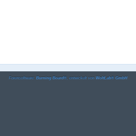
Forensoftware:
Burning Board®
, entwickelt von
WoltLab® GmbH