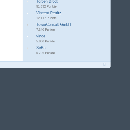
Torben Brodt
51.632 Punkte
Vincent Petritz
12.117 Punkte
TowerConsult GmbH
7.340 Punkte
vince
5.860 Punkte
SeBa
5.706 Punkte