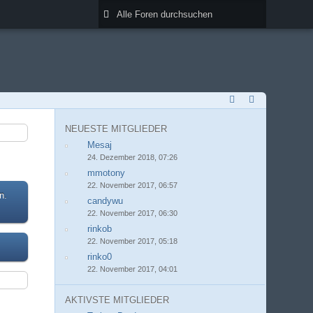
NEUESTE MITGLIEDER
Mesaj
24. Dezember 2018, 07:26
mmotony
22. November 2017, 06:57
n.
candywu
22. November 2017, 06:30
rinkob
22. November 2017, 05:18
rinko0
22. November 2017, 04:01
AKTIVSTE MITGLIEDER