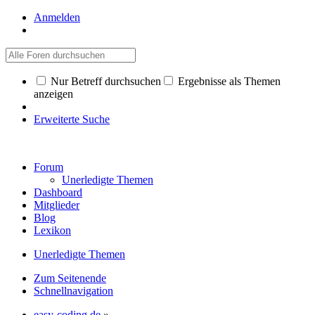
Anmelden
Nur Betreff durchsuchen
Ergebnisse als Themen
anzeigen
Erweiterte Suche
Forum
Unerledigte Themen
Dashboard
Mitglieder
Blog
Lexikon
Unerledigte Themen
Zum Seitenende
Schnellnavigation
easy-coding.de
»